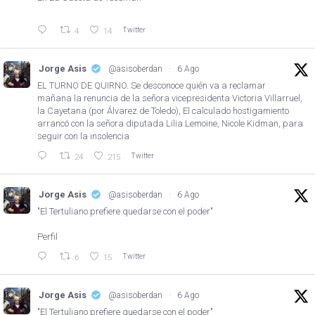
Twitter
4
14
Jorge Asis
@asisoberdan
·
6 Ago
EL TURNO DE QUIRNO. Se desconoce quién va a reclamar
mañana la renuncia de la señora vicepresidenta Victoria Villarruel,
la Cayetana (por Álvarez de Toledo), El calculado hostigamiento
arrancó con la señora diputada Lilia Lemoine, Nicole Kidman, para
seguir con la insolencia
Twitter
24
215
Jorge Asis
@asisoberdan
·
6 Ago
"El Tertuliano prefiere quedarse con el poder"
Perfil
Twitter
6
15
Jorge Asis
@asisoberdan
·
6 Ago
"El Tertuliano prefiere quedarse con el poder"