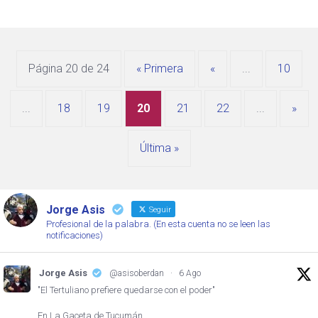
Página 20 de 24
« Primera
«
...
10
...
18
19
20
21
22
...
»
Última »
Jorge Asis
Seguir
Profesional de la palabra. (En esta cuenta no se leen las
notificaciones)
Jorge Asis
@asisoberdan
·
6 Ago
"El Tertuliano prefiere quedarse con el poder"
En La Gaceta de Tucumán