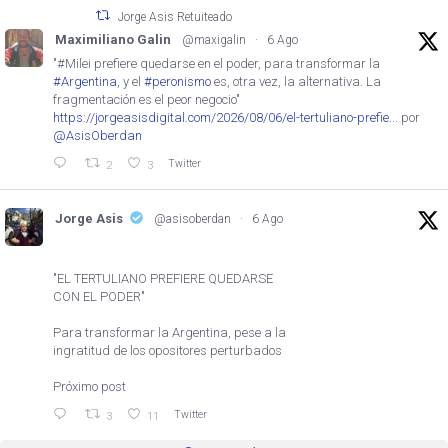
Jorge Asis Retuiteado
Maximiliano Galin
@maxigalin
·
6 Ago
"#Milei prefiere quedarse en el poder, para transformar la
#Argentina
, y el
#peronismo
es, otra vez, la alternativa. La
fragmentación es el peor negocio"
https://jorgeasisdigital.com/2026/08/06/el-tertuliano-prefie...
por
@AsisOberdan
Twitter
2
3
Jorge Asis
@asisoberdan
·
6 Ago
"EL TERTULIANO PREFIERE QUEDARSE
CON EL PODER"
Para transformar la Argentina, pese a la
ingratitud de los opositores perturbados
Próximo post
Twitter
3
11