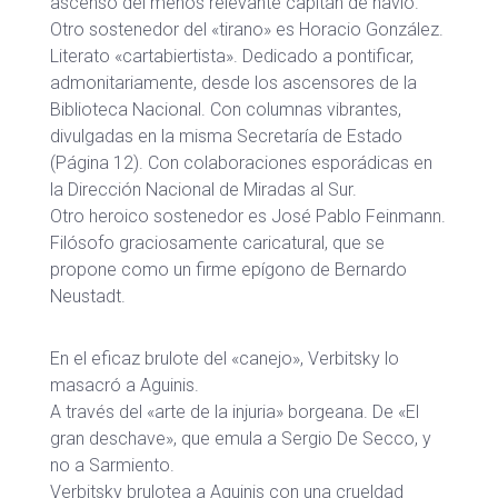
ascenso del menos relevante capitán de navío.
Otro sostenedor del «tirano» es Horacio González.
Literato «cartabiertista». Dedicado a pontificar,
admonitariamente, desde los ascensores de la
Biblioteca Nacional. Con columnas vibrantes,
divulgadas en la misma Secretaría de Estado
(Página 12). Con colaboraciones esporádicas en
la Dirección Nacional de Miradas al Sur.
Otro heroico sostenedor es José Pablo Feinmann.
Filósofo graciosamente caricatural, que se
propone como un firme epígono de Bernardo
Neustadt.
En el eficaz brulote del «canejo», Verbitsky lo
masacró a Aguinis.
A través del «arte de la injuria» borgeana. De «El
gran deschave», que emula a Sergio De Secco, y
no a Sarmiento.
Verbitsky brulotea a Aguinis con una crueldad