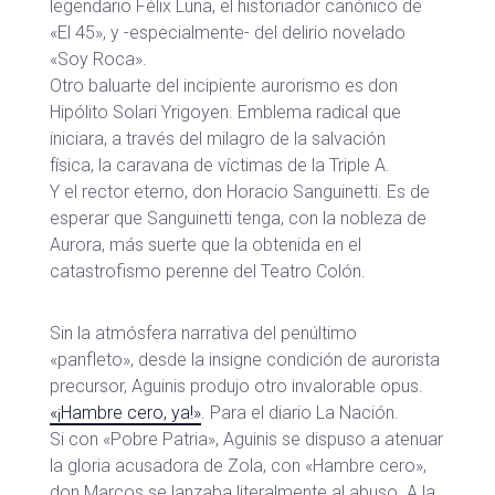
legendario Félix Luna, el historiador canónico de
«El 45», y -especialmente- del delirio novelado
«Soy Roca».
Otro baluarte del incipiente aurorismo es don
Hipólito Solari Yrigoyen. Emblema radical que
iniciara, a través del milagro de la salvación
física, la caravana de víctimas de la Triple A.
Y el rector eterno, don Horacio Sanguinetti. Es de
esperar que Sanguinetti tenga, con la nobleza de
Aurora, más suerte que la obtenida en el
catastrofismo perenne del Teatro Colón.
Sin la atmósfera narrativa del penúltimo
«panfleto», desde la insigne condición de aurorista
precursor, Aguinis produjo otro invalorable opus.
«¡Hambre cero, ya!»
. Para el diario La Nación.
Si con «Pobre Patria», Aguinis se dispuso a atenuar
la gloria acusadora de Zola, con «Hambre cero»,
don Marcos se lanzaba literalmente al abuso. A la