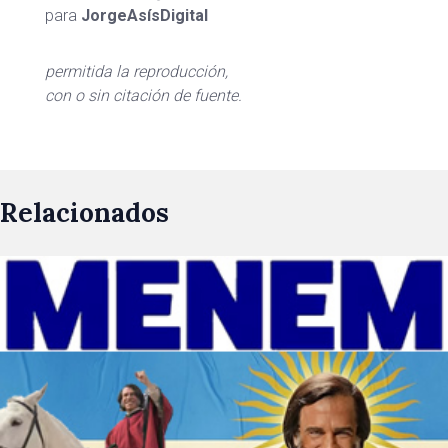
para
JorgeAsísDigital
permitida la reproducción,
con o sin citación de fuente.
Relacionados