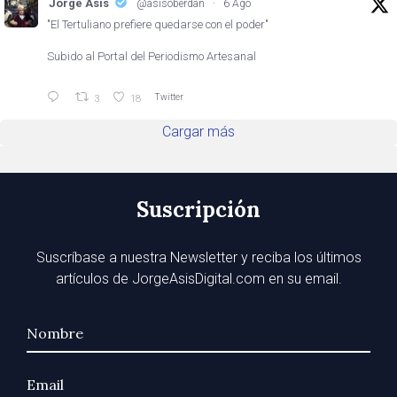
Jorge Asis
@asisoberdan
·
6 Ago
"El Tertuliano prefiere quedarse con el poder"
Subido al Portal del Periodismo Artesanal
Twitter
3
18
Cargar más
Suscripción
Suscríbase a nuestra Newsletter y reciba los últimos
artículos de JorgeAsisDigital.com en su email.