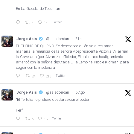
En La Gaceta de Tucumán
Twitter
4
14
Jorge Asis
@asisoberdan
·
21h
EL TURNO DE QUIRNO. Se desconoce quién va a reclamar
mañana la renuncia de la señora vicepresidenta Victoria Villarruel,
la Cayetana (por Álvarez de Toledo), El calculado hostigamiento
arrancó con la señora diputada Lilia Lemoine, Nicole Kidman, para
seguir con la insolencia
Twitter
24
215
Jorge Asis
@asisoberdan
·
6 Ago
"El Tertuliano prefiere quedarse con el poder"
Perfil
Twitter
6
15