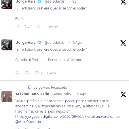
Jorge Asis
@asisoberdan
·
22h
"El Tertuliano prefiere quedarse con el poder"
Perfil
Twitter
3
5
Jorge Asis
@asisoberdan
·
6 Ago
"El Tertuliano prefiere quedarse con el poder"
Subido al Portal del Periodismo Artesanal
Twitter
8
Jorge Asis Retuiteado
Maximiliano Galin
@maxigalin
·
6 Ago
"#Milei prefiere quedarse en el poder, para transformar la
#Argentina
, y el
#peronismo
es, otra vez, la alternativa. La
fragmentación es el peor negocio"
https://jorgeasisdigital.com/2026/08/06/el-tertuliano-prefie...
por
@AsisOberdan