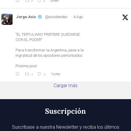
Twitter
2
3
Jorge Asis
@asisoberdan
·
6 Ago
"EL TERTULIANO PREFIERE QUEDARSE
CON EL PODER"
Para transformar la Argentina, pese a la
ingratitud de los opositores perturbados
Próximo post
Twitter
3
11
Cargar más
Suscripción
Suscríbase a nuestra Newsletter y reciba los últimos