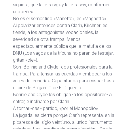
siquiera, que la letra «g» y la letra «n», conformen
una «eñe».
No es el semántico «Mañetto», es «Magnetto».
Al polarizar entonces contra Clarín, Kirchner les
tiende, a los antagonistas vocacionales, la
severidad de otra trampa. Menos
espectacularmente pública que la matufia de los
DNU (Los vagos de la tribuna no paran de festejar,
gritan «ole»).
Son -Bonnie and Clyde- dos profesionales para la
trampa. Para tensar las cuerdas y embocar a los
«giles de lechería». Capacitados para crispar hasta
el aire de Puígari. O de El Diquecito.
Bonnie and Clyde los obligan -a los opositores- a
entrar, e inclinarse por Clarín.
A tomar -casi- partido, «por el Monopolio».
La jugada les cierra porque Clarín representa, en la
picaresca del siglo veintiuno, al único instrumento