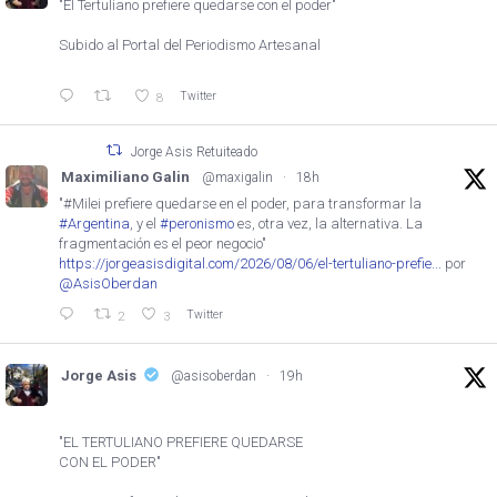
"El Tertuliano prefiere quedarse con el poder"
Subido al Portal del Periodismo Artesanal
Twitter
8
Jorge Asis Retuiteado
Maximiliano Galin
@maxigalin
·
18h
"#Milei prefiere quedarse en el poder, para transformar la
#Argentina
, y el
#peronismo
es, otra vez, la alternativa. La
fragmentación es el peor negocio"
https://jorgeasisdigital.com/2026/08/06/el-tertuliano-prefie...
por
@AsisOberdan
Twitter
2
3
Jorge Asis
@asisoberdan
·
19h
"EL TERTULIANO PREFIERE QUEDARSE
CON EL PODER"