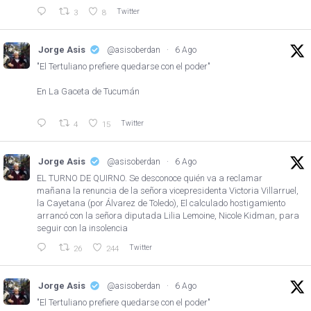
Twitter
3
8
Jorge Asis
@asisoberdan
·
6 Ago
"El Tertuliano prefiere quedarse con el poder"
En La Gaceta de Tucumán
Twitter
4
15
Jorge Asis
@asisoberdan
·
6 Ago
EL TURNO DE QUIRNO. Se desconoce quién va a reclamar
mañana la renuncia de la señora vicepresidenta Victoria Villarruel,
la Cayetana (por Álvarez de Toledo), El calculado hostigamiento
arrancó con la señora diputada Lilia Lemoine, Nicole Kidman, para
seguir con la insolencia
Twitter
26
244
Jorge Asis
@asisoberdan
·
6 Ago
"El Tertuliano prefiere quedarse con el poder"