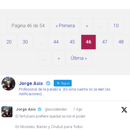
Página 46 de 54
« Primera
«
...
10
20
30
...
44
45
46
47
48
...
»
Última »
Jorge Asis
Seguir
Profesional de la palabra. (En esta cuenta no se leen las
notificaciones)
Jorge Asis
@asisoberdan
·
7 Ago
El Tertuliano prefiere quedarse con el poder
En Misiones, Baires y Chubut para Todos