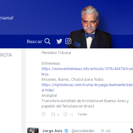
Jorge Asis
Seguir
Profesional de la palabra. (En esta cuenta no se leen
esanal
las notificaciones)
Jorge Asis
@asisoberdan
·
31 Jul
Trump le juega lealmente bien a Milei
Periódico Tribuna
RROTA
Entrelineas
https://www.entrelineas.info/articulo/1076/45474/tru
le-ju...
Misiones, Baires, Chubut para Todos
https://mptnoticias.com/trump-le-juega-lealmente-bien
a-milei/
Andigital
Transitorio estrellato de Kristalina en Buenos Aires y
papelón del Tertuliano en Brasil
Twitter
4
11
Jorge Asis
@asisoberdan
·
31 Jul