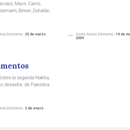
rváez, Macri, Carrió,
temann, Binner, Duhalde,
lonso DAmomio -
25 de marzo
Osiris Alonso DAmomio -
19 de m
2009
amentos
 Sobre la segunda Nakba,
o desastre, de Palestina.
lonso DAmomio -
2 de enero