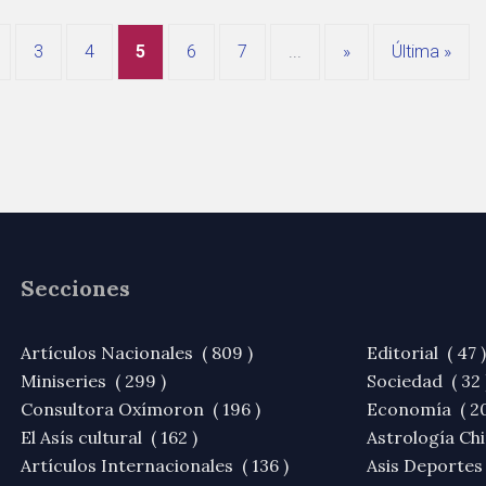
3
4
5
6
7
...
»
Última »
Secciones
Artículos Nacionales ( 809 )
Editorial ( 47 )
Miniseries ( 299 )
Sociedad ( 32 
Consultora Oxímoron ( 196 )
Economía ( 20
El Asís cultural ( 162 )
Astrología Chi
Artículos Internacionales ( 136 )
Asis Deportes 