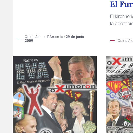
El Fu
El kirchne
la acotaci
Osiris Alonso DAmomio -
29 de junio
2009
Osiris A