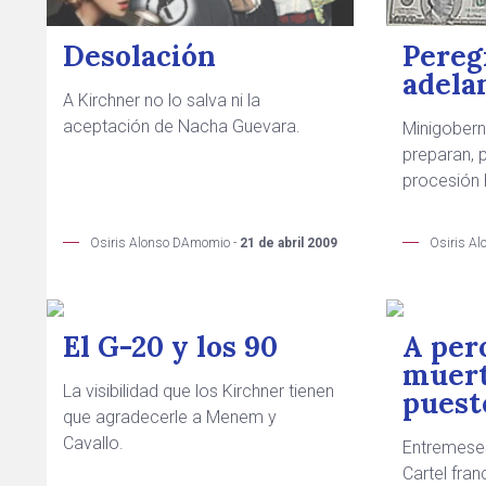
Desolación
Pereg
adela
A Kirchner no lo salva ni la
aceptación de Nacha Guevara.
Minigober
preparan, p
procesión 
Osiris Alonso DAmomio -
21 de abril 2009
Osiris A
El G-20 y los 90
A per
muert
La visibilidad que los Kirchner tienen
puest
que agradecerle a Menem y
Cavallo.
Entremese
Cartel fran