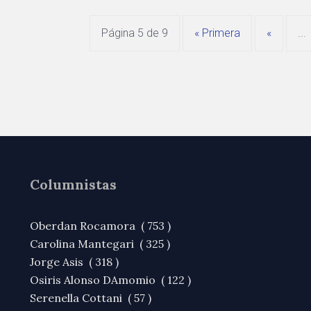
Página 5 de 9
« Primera
«
...
Columnistas
Oberdan Rocamora ( 753 )
Carolina Mantegari ( 325 )
Jorge Asis ( 318 )
Osiris Alonso DAmomio ( 122 )
Serenella Cottani ( 57 )