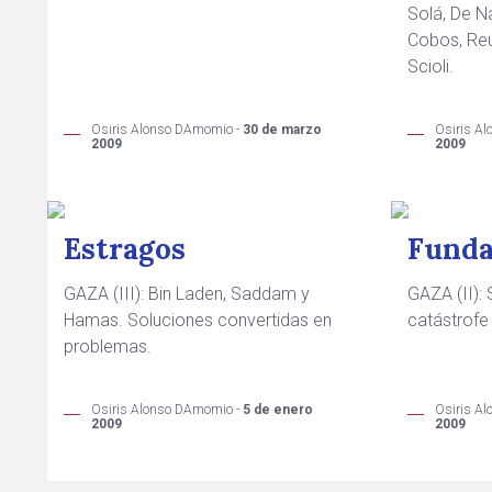
Solá, De Na
Cobos, Reu
Scioli.
Osiris Alonso DAmomio -
30 de marzo
Osiris A
2009
2009
Estragos
Fund
GAZA (III): Bin Laden, Saddam y
GAZA (II):
Hamas. Soluciones convertidas en
catástrofe 
problemas.
Osiris Alonso DAmomio -
5 de enero
Osiris A
2009
2009