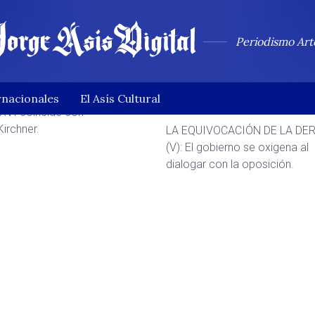
Amomio
Periodismo Art
se con pobres
El penúltimo
conejo
rnacionales
El Asís Cultural
XVI coincide con
Kirchner.
LA EQUIVOCACIÓN DE LA DE
(V): El gobierno se oxigena al
dialogar con la oposición.