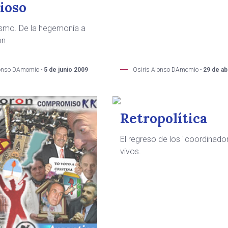
rioso
rismo. De la hegemonía a
ón.
Osiris Alonso DAmomio -
29 de ab
lonso DAmomio -
5 de junio 2009
Retropolítica
El regreso de los "coordinado
vivos.