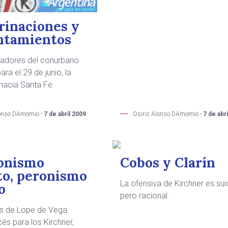
rinaciones y
ntamientos
nadores del conurbano
ara el 29 de junio, la
hacia Santa Fe.
Osiris Alonso DAmomio -
7 de abr
lonso DAmomio -
7 de abril 2009
onismo
Cobos y Clarín
o, peronismo
La ofensiva de Kirchner es sui
o
pero racional.
s de Lope de Vega.
cés para los Kirchner,