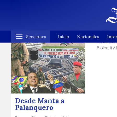
Notas de Osiris Alonso D
Tirar
Secciones
Inicio
Nacionales
Inte
Benedicto 
Biolcatti y 
Desde Manta a
Palanquero