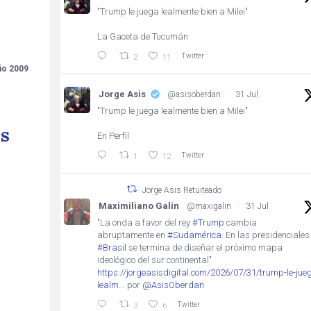
"Trump le juega lealmente bien a Milei"
La Gaceta de Tucumán
Twitter
2
11
lio 2009
Jorge Asis
@asisoberdan
·
31 Jul
"Trump le juega lealmente bien a Milei"
os
En Perfil
Twitter
1
12
Jorge Asis Retuiteado
Maximiliano Galin
@maxigalin
·
31 Jul
"La onda a favor del rey
#Trump
cambia
abruptamente en
#Sudamérica
. En las presidenciales
#Brasil
se termina de diseñar el próximo mapa
ideológico del sur continental"
https://jorgeasisdigital.com/2026/07/31/trump-le-jue
lealm...
por
@AsisOberdan
Twitter
3
6