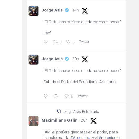
Jorge Asis
14h
"El Tertuliano prefiere quedarse con el poder"
Perfil
Twitter
3
5
Jorge Asis
20h
"El Tertuliano prefiere quedarse con el poder"
Subido al Portal del Periodismo Artesanal
Twitter
8
Jorge Asis Retuiteado
Maximiliano Galin
20h
"#Milei prefiere quedarse en el poder, para
transformar la
#Argentina
, y el
#peronismo