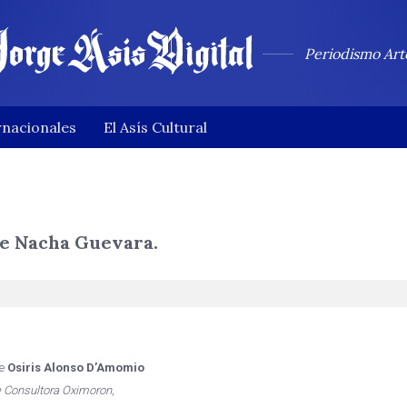
Periodismo Art
rnacionales
El Asís Cultural
 de Nacha Guevara.
de
Osiris Alonso D’Amomio
e Consultora Oximoron
,