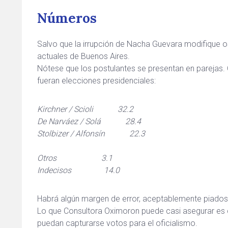
Números
Salvo que la irrupción de Nacha Guevara modifique os
actuales de Buenos Aires.
Nótese que los postulantes se presentan en parejas. C
fueran elecciones presidenciales:
Kirchner / Scioli 32.2
De Narváez / Solá 28.4
Stolbizer / Alfonsín 22.3
Otros 3.1
Indecisos 14.0
Habrá algún margen de error, aceptablemente piados
Lo que Consultora Oximoron puede casi asegurar es que
puedan capturarse votos para el oficialismo.