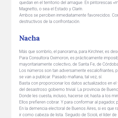
quedan en el territorio del amague. En pintorescas «m
Magnetto, o sea el Estado y Clarín.
Ambos se perciben inmediatamente favorecidos. Con la
destructivos de la confrontación.
Nacha
Más que sombrío, el panorama, para Kirchner, es des
Para Consultora Oximoron, es prácticamente imposibl
mayoritariamente colectivo, de Santa Fe, de Córdob
Los números son tan adversamente escalofriantes, pa
se van a publicar. Pasado mañana, tal vez, sí.
Basta con proporcionar los datos actualizados en el te
del desastroso gobierno trivial. La provincia de Bueno
Donde les cuesta, incluso, hacerse oír, hasta a los 
Ellos prefieren cobrar. Y para conformar al pagador, p
En la demencia electoral de Buenos Aires, si es que 
ir como cabeza de lista. Seguido de Scioli, el líder d