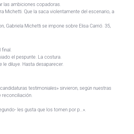
jar las ambiciones copadoras.
ora Michetti. Que la saca violentamente del escenario, a
n, Gabriela Michetti se impone sobre Elisa Carrió. 35,
final.
siado el pespunte. La costura.
e le diluye. Hasta desaparecer.
«candidaturas testimoniales» sirvieron, según nuestras
 reconciliación.
segundo- les gusta que los tomen por p…».