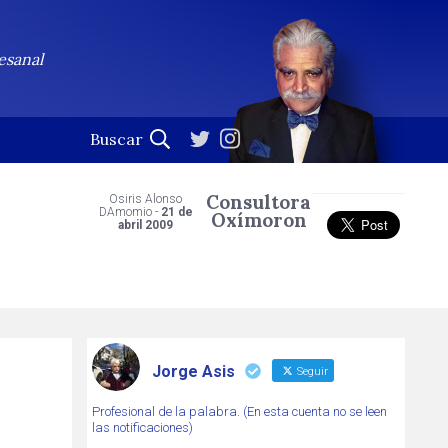
esanal
Consultora
Osiris Alonso
DAmomio -
21 de
Oxímoron
abril 2009
Jorge Asis
Seguir
Profesional de la palabra. (En esta cuenta no se leen
las notificaciones)