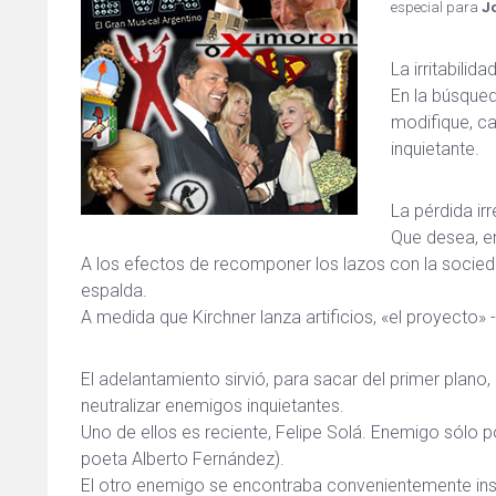
especial para
J
La irritabili
En la búsqued
modifique, ca
inquietante.
La pérdida ir
Que desea, en
A los efectos de recomponer los lazos con la sociedad
espalda.
A medida que Kirchner lanza artificios, «el proyecto» -
El adelantamiento sirvió, para sacar del primer plano, 
neutralizar enemigos inquietantes.
Uno de ellos es reciente, Felipe Solá. Enemigo sólo por
poeta Alberto Fernández).
El otro enemigo se encontraba convenientemente insta