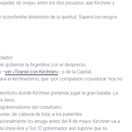
ojadas de oreja», entre los dos pesados, aún Kirchner y
 preferible distensión de la quietud. Supera los riesgos
olador.
e gobernar la Argentina con el desprecio,
a –
ver «Tirarse con Kirchner»
-, o de la Capital.
ra el kirchnerismo, que -por compasión coyuntural- hoy no
rritorio donde Kirchner pretende jugar la gran batalla. La
s Aires.
minigobernadores del conurbano.
oner, de cabeza de lista, a los parientes.
racionalmente no arruga antes del 8 de mayo, Kirchner va a
e la Línea Aire y Sol. El gobernador aún supone que su