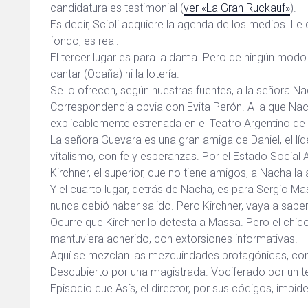
candidatura es testimonial (
ver «La Gran Ruckauf»
).
Es decir, Scioli adquiere la agenda de los medios. Le
fondo, es real.
El tercer lugar es para la dama. Pero de ningún modo
cantar (Ocaña) ni la lotería.
Se lo ofrecen, según nuestras fuentes, a la señora N
Correspondencia obvia con Evita Perón. A la que Nac
explicablemente estrenada en el Teatro Argentino de 
La señora Guevara es una gran amiga de Daniel, el líder
vitalismo, con fe y esperanzas. Por el Estado Social 
Kirchner, el superior, que no tiene amigos, a Nacha la
Y el cuarto lugar, detrás de Nacha, es para Sergio Ma
nunca debió haber salido. Pero Kirchner, vaya a saber
Ocurre que Kirchner lo detesta a Massa. Pero el chico
mantuviera adherido, con extorsiones informativas.
Aquí se mezclan las mezquindades protagónicas, con
Descubierto por una magistrada. Vociferado por un tem
Episodio que Asís, el director, por sus códigos, impide