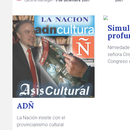
Carolina Mantegari -
5 de diciembre 2007
2007
Simul
profu
Nimiedades
señora Cris
Congreso d
ADÑ
La Nación insiste con el
provincianismo cultural.