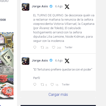
 ídolo
Jorge Asis
6 Ago
EL TURNO DE QUIRNO. Se desconoce quién va
a reclamar mañana la renuncia de la señora
2008
vicepresidenta Victoria Villarruel, la Cayetana
(por Álvarez de Toledo), El calculado
hostigamiento arrancó con la señora
diputada Lilia Lemoine, Nicole Kidman, para
seguir con la insolencia
Twitter
26
244
Jorge Asis
6 Ago
"El Tertuliano prefiere quedarse con el poder"
Perfil
Twitter
6
16
Cargar más
e