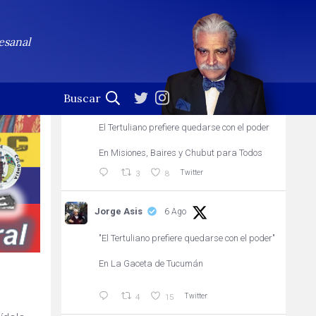
Jorge Asis
Seguir
esanal
Profesional de la palabra. (En esta cuenta no se leen
las notificaciones)
Jorge Asis
20h
El Tertuliano prefiere quedarse con el poder
En Misiones, Baires y Chubut para Todos
Twitter
3
8
Jorge Asis
6 Ago
"El Tertuliano prefiere quedarse con el poder"
En La Gaceta de Tucumán
Twitter
4
15