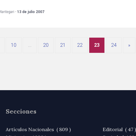
Mantegari -
13 de julio 2007
10
...
20
21
22
23
24
»
Secciones
Artículos Nacionales ( 809 )
Editorial ( 47 )