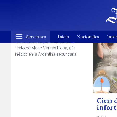
Notas de Carolina Manteg
Viejo Smoking
Secciones
Inicio
Nacionales
Inte
Sobre “Borges y los piqueteros”,
texto de Mario Vargas Llosa, aún
inédito en la Argentina secundaria.
Cien 
infor