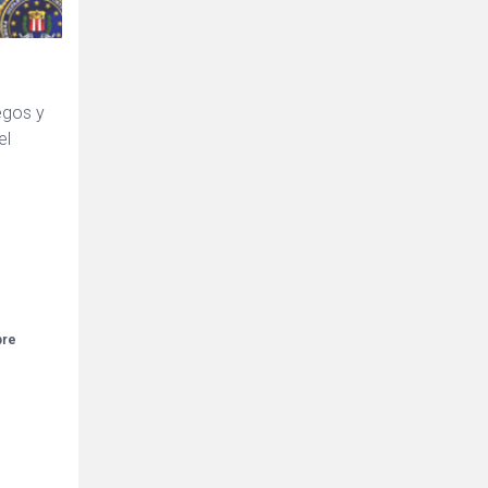
egos y
el
bre