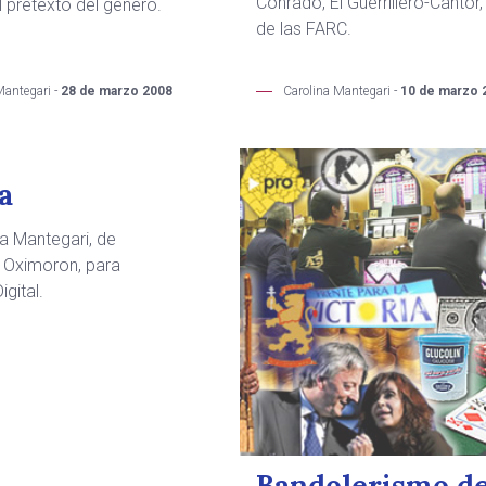
Conrado, El Guerrillero-Cantor,
el pretexto del género.
de las FARC.
Mantegari -
28 de marzo 2008
Carolina Mantegari -
10 de marzo 
a
na Mantegari, de
 Oximoron, para
gital.
Bandolerismo d