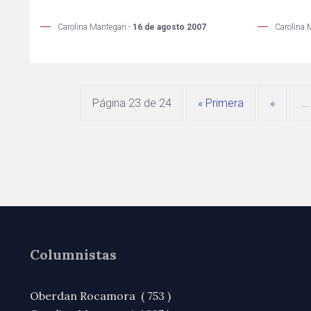
Carolina 
Carolina Mantegari -
16 de agosto 2007
Página 23 de 24
« Primera
«
...
Columnistas
Oberdan Rocamora ( 753 )