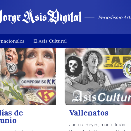
ari
Periodismo Art
rnacionales
El Asís Cultural
días de
Vallenatos
tunio
Junto a Reyes, murió Julián