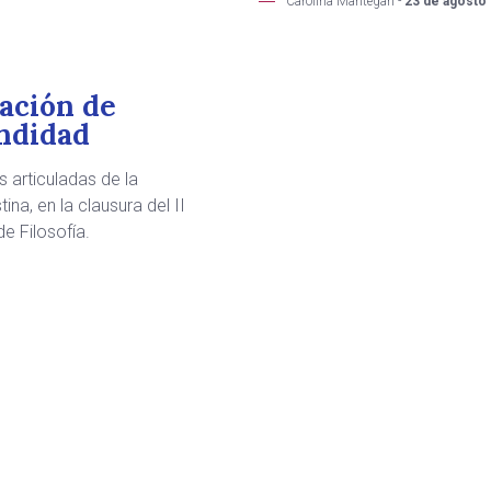
Carolina Mantegari -
23 de agosto
ación de
ndidad
 articuladas de la
tina, en la clausura del II
e Filosofía.