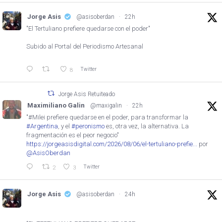
Jorge Asis
@asisoberdan
·
22h
"El Tertuliano prefiere quedarse con el poder"
Subido al Portal del Periodismo Artesanal
Twitter
8
Jorge Asis Retuiteado
Maximiliano Galin
@maxigalin
·
22h
"#Milei prefiere quedarse en el poder, para transformar la
#Argentina
, y el
#peronismo
es, otra vez, la alternativa. La
fragmentación es el peor negocio"
https://jorgeasisdigital.com/2026/08/06/el-tertuliano-prefie...
por
@AsisOberdan
Twitter
2
3
Jorge Asis
@asisoberdan
·
24h