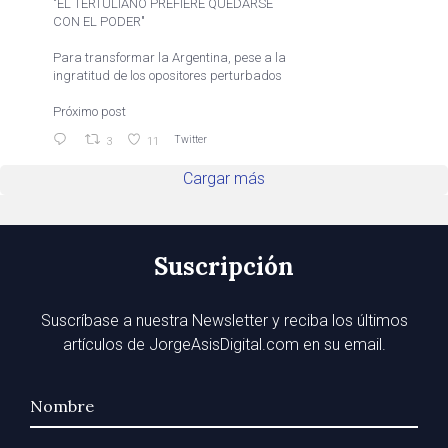
"EL TERTULIANO PREFIERE QUEDARSE
CON EL PODER"
Para transformar la Argentina, pese a la
ingratitud de los opositores perturbados
Próximo post
Twitter
3
11
Cargar más
Suscripción
Suscríbase a nuestra Newsletter y reciba los últimos
artículos de JorgeAsisDigital.com en su email.