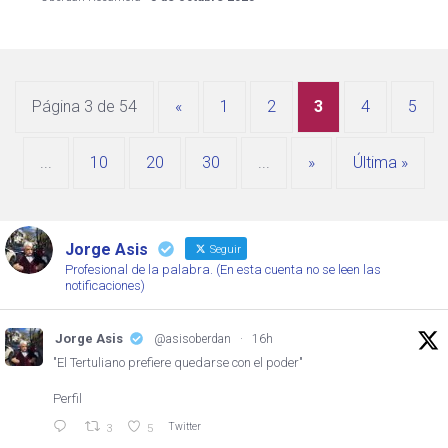
Página 3 de 54
«
1
2
3
4
5
...
10
20
30
...
»
Última »
Jorge Asis
Seguir
Profesional de la palabra. (En esta cuenta no se leen las
notificaciones)
Jorge Asis
@asisoberdan
·
16h
"El Tertuliano prefiere quedarse con el poder"
Perfil
Twitter
3
5