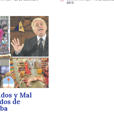
2013
idos y Mal
idos de
ba