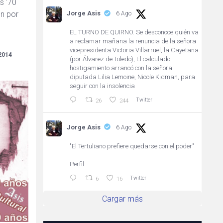
os '70
Jorge Asis
ón por
6 Ago
EL TURNO DE QUIRNO. Se desconoce quién va
a reclamar mañana la renuncia de la señora
vicepresidenta Victoria Villarruel, la Cayetana
2014
(por Álvarez de Toledo), El calculado
hostigamiento arrancó con la señora
diputada Lilia Lemoine, Nicole Kidman, para
seguir con la insolencia
Twitter
26
244
Jorge Asis
6 Ago
"El Tertuliano prefiere quedarse con el poder"
Perfil
Twitter
6
16
Cargar más