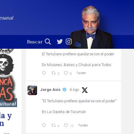
Jorge Asis
Seguir
esanal
Profesional de la palabra. (En esta cuenta no se leen
las notificaciones)
Jorge Asis
21h
El Tertuliano prefiere quedarse con el poder
En Misiones, Baires y Chubut para Todos
Twitter
3
8
Jorge Asis
6 Ago
"El Tertuliano prefiere quedarse con el poder"
En La Gaceta de Tucumán
da y
én
Twitter
4
15