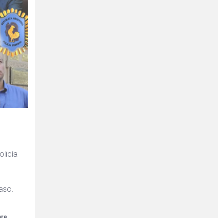
olicía
caso.
bre