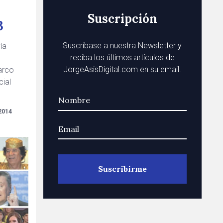
Suscripción
3
Suscríbase a nuestra Newsletter y
ía
reciba los últimos artículos de
JorgeAsisDigital.com en su email.
arco
cial
2014