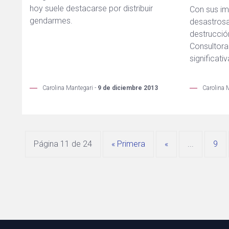
hoy suele destacarse por distribuir
Con sus i
gendarmes.
desastros
destrucció
Consultora
significat
Carolina Mantegari -
9 de diciembre 2013
Carolina 
Página 11 de 24
« Primera
«
...
9