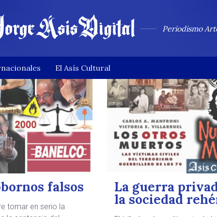
ari
Periodismo Art
rnacionales
El Asís Cultural
obornos falsos
La guerra priva
la sociedad reh
re tomar en serio la