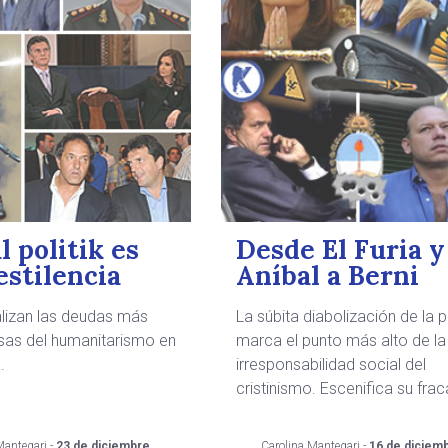
l politik es
Desde El Furia y
estilencia
Aníbal a Berni
lizan las deudas más
La súbita diabolización de la p
as del humanitarismo en
marca el punto más alto de la
.
irresponsabilidad social del
cristinismo. Escenifica su fra
Mantegari -
23 de diciembre
Carolina Mantegari -
16 de diciem