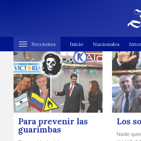
Notas de Carolina Manteg
Secciones
Inicio
Nacionales
Inte
Para prevenir las
Los s
guarimbas
Nadie quie