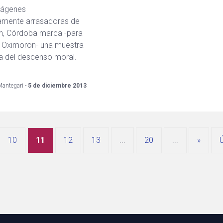
mágenes
amente arrasadoras de
n, Córdoba marca -para
 Oximoron- una muestra
iva del descenso moral.
Mantegari -
5 de diciembre 2013
10
11
12
13
...
20
...
»