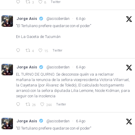
Twitter
3
8
Jorge Asis
@asisoberdan
·
6 Ago
"El Tertuliano prefiere quedarse con el poder"
En La Gaceta de Tucumán
Twitter
4
15
Jorge Asis
@asisoberdan
·
6 Ago
EL TURNO DE QUIRNO. Se desconoce quién va a reclamar
mañana la renuncia de la señora vicepresidenta Victoria Villarruel,
la Cayetana (por Álvarez de Toledo), El calculado hostigamiento
arrancó con la señora diputada Lilia Lemoine, Nicole Kidman, para
seguir con la insolencia
Twitter
26
244
Jorge Asis
@asisoberdan
·
6 Ago
"El Tertuliano prefiere quedarse con el poder"