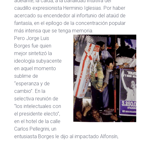
adelante, la caída, a la banalidad intuitiva del
caudillo expresionista Herminio Iglesias. Por haber
acercado su encendedor al infortunio del ataúd de
fantasía, en el epílogo de la concentración popular
más intensa que se tenga memoria.
Pero Jorge Luis
Borges fue quien
mejor sintetizó la
ideología subyacente
en aquel momento
sublime de
“esperanza y de
cambio”. En la
selectiva reunión de
“los intelectuales con
el presidente electo”,
en el hotel de la calle
Carlos Pellegrini, un
entusiasta Borges le dijo al impactado Alfonsín,