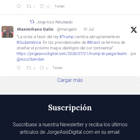
Twitter
1
12
Jorge Asis Retuiteado
Maximiliano Galin
@maxigalin
·
31 Jul
"La onda a favor del rey
#Trump
cambia abruptamente en
#Sudamérica
. En las presidenciales de
#Brasil
se termina de
diseñar el próximo mapa ideológico del sur continental"
https://jorgeasisdigital.com/2026/07/31/trump-le-juega-lealm...
por
@AsisOberdan
Twitter
3
6
Cargar más
Suscripción
Suscríbase a nuestra Newsletter y reciba los últimos
artículos de JorgeAsisDigital.com en su email.