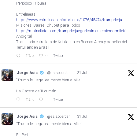
Periódico Tribuna
Entrelineas
https://www.entrelineas.info/articulo/1076/45474/trump-le-ju...
Misiones, Baires, Chubut para Todos
https://mptnoticias.com/trump-le-juega-lealmente-bien-a-milei/
Andigital
Transitorio estrellato de Kristalina en Buenos Aires y papelón del
Tertuliano en Brasil
Twitter
4
11
Jorge Asis
@asisoberdan
·
31 Jul
"Trump le juega lealmente bien a Milei"
La Gaceta de Tucumán
Twitter
2
11
Jorge Asis
@asisoberdan
·
31 Jul
"Trump le juega lealmente bien a Milei"
En Perfil