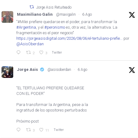
Jorge Asis Retuiteado
Maximiliano Galin
@maxigalin
·
6 Ago
"#Milei prefiere quedarse en el poder, para transformar la
#Argentina
, y el
#peronismo
es, otra vez, la alternativa. La
fragmentación es el peor negocio"
https://jorgeasisdigital.com/2026/08/06/el-tertuliano-prefie...
por
@AsisOberdan
Twitter
2
3
Jorge Asis
@asisoberdan
·
6 Ago
"EL TERTULIANO PREFIERE QUEDARSE
CON EL PODER"
Para transformar la Argentina, pese a la
ingratitud de los opositores perturbados
Próximo post
Twitter
3
11