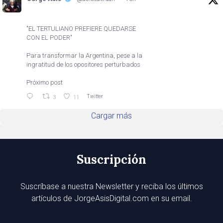
"EL TERTULIANO PREFIERE QUEDARSE
CON EL PODER"
Para transformar la Argentina, pese a la
ingratitud de los opositores perturbados
Próximo post
Twitter
3
11
Cargar más
Suscripción
Suscríbase a nuestra Newsletter y reciba los últimos
artículos de JorgeAsisDigital.com en su email.