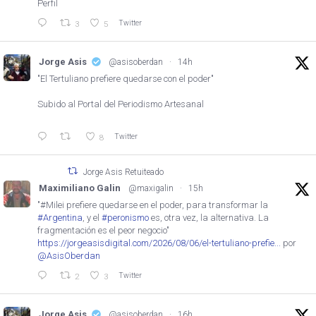
Perfil
Twitter
3
5
Jorge Asis
@asisoberdan
·
14h
"El Tertuliano prefiere quedarse con el poder"
Subido al Portal del Periodismo Artesanal
Twitter
8
Jorge Asis Retuiteado
Maximiliano Galin
@maxigalin
·
15h
"#Milei prefiere quedarse en el poder, para transformar la
#Argentina
, y el
#peronismo
es, otra vez, la alternativa. La
fragmentación es el peor negocio"
https://jorgeasisdigital.com/2026/08/06/el-tertuliano-prefie...
por
@AsisOberdan
Twitter
2
3
Jorge Asis
@asisoberdan
·
16h