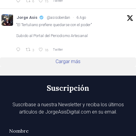
Twitter
6
15
Jorge Asis
@asisoberdan
·
6 Ago
"El Tertuliano prefiere quedarse con el poder"
Subido al Portal del Periodismo Artesanal
Twitter
3
18
Cargar más
Suscripción
Suscríbase a nuestra Newsletter y reciba los últimos
artículos de JorgeAsisDigital.com en su email.