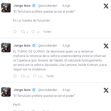
Jorge Asis
@asisoberdan
·
6 Ago
"El Tertuliano prefiere quedarse con el poder"
En La Gaceta de Tucumán
Twitter
4
14
Jorge Asis
@asisoberdan
·
6 Ago
EL TURNO DE QUIRNO. Se desconoce quién va a reclamar
mañana la renuncia de la señora vicepresidenta Victoria Villarruel,
la Cayetana (por Álvarez de Toledo), El calculado hostigamiento
arrancó con la señora diputada Lilia Lemoine, Nicole Kidman, para
seguir con la insolencia
Twitter
24
215
Jorge Asis
@asisoberdan
·
6 Ago
"El Tertuliano prefiere quedarse con el poder"
Perfil