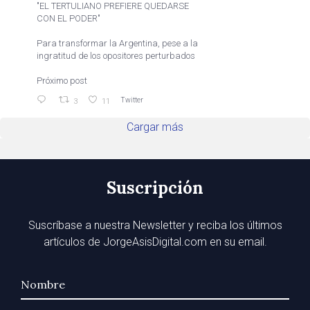
"EL TERTULIANO PREFIERE QUEDARSE
CON EL PODER"
Para transformar la Argentina, pese a la
ingratitud de los opositores perturbados
Próximo post
Twitter
3
11
Cargar más
Suscripción
Suscríbase a nuestra Newsletter y reciba los últimos
artículos de JorgeAsisDigital.com en su email.