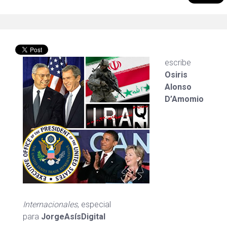
escribe
Osiris
Alonso
D’Amomio
Internacionales
, especial
para
JorgeAsísDigital