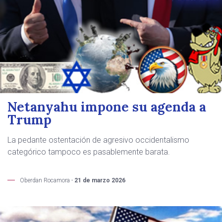
Netanyahu impone su agenda a
Trump
La pedante ostentación de agresivo occidentalismo
categórico tampoco es pasablemente barata.
Oberdan Rocamora -
21 de marzo 2026