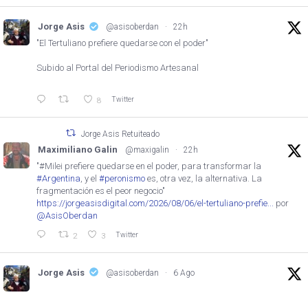
Jorge Asis
@asisoberdan
·
22h
"El Tertuliano prefiere quedarse con el poder"
Subido al Portal del Periodismo Artesanal
Twitter
8
Jorge Asis Retuiteado
Maximiliano Galin
@maxigalin
·
22h
"#Milei prefiere quedarse en el poder, para transformar la
#Argentina
, y el
#peronismo
es, otra vez, la alternativa. La
fragmentación es el peor negocio"
https://jorgeasisdigital.com/2026/08/06/el-tertuliano-prefie...
por
@AsisOberdan
Twitter
2
3
Jorge Asis
@asisoberdan
·
6 Ago