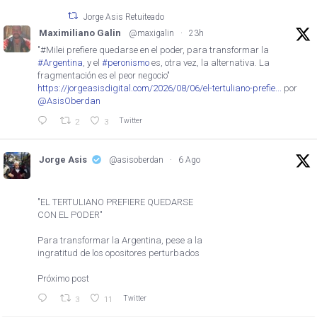
Jorge Asis Retuiteado
Maximiliano Galin
@maxigalin
·
23h
"#Milei prefiere quedarse en el poder, para transformar la
#Argentina
, y el
#peronismo
es, otra vez, la alternativa. La
fragmentación es el peor negocio"
https://jorgeasisdigital.com/2026/08/06/el-tertuliano-prefie...
por
@AsisOberdan
Twitter
2
3
Jorge Asis
@asisoberdan
·
6 Ago
"EL TERTULIANO PREFIERE QUEDARSE
CON EL PODER"
Para transformar la Argentina, pese a la
ingratitud de los opositores perturbados
Próximo post
Twitter
3
11