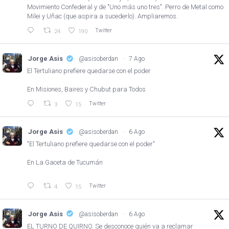
Movimiento Confederal y de "Uno más uno tres". Perro de Metal como
Milei y Uñac (que aspira a sucederlo). Ampliaremos.
Twitter
24
190
Jorge Asis
@asisoberdan
·
7 Ago
El Tertuliano prefiere quedarse con el poder
En Misiones, Baires y Chubut para Todos
Twitter
3
15
Jorge Asis
@asisoberdan
·
6 Ago
"El Tertuliano prefiere quedarse con el poder"
En La Gaceta de Tucumán
Twitter
4
15
Jorge Asis
@asisoberdan
·
6 Ago
EL TURNO DE QUIRNO. Se desconoce quién va a reclamar