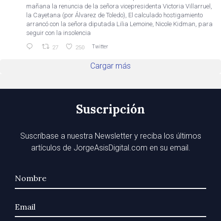
mañana la renuncia de la señora vicepresidenta Victoria Villarruel,
la Cayetana (por Álvarez de Toledo), El calculado hostigamiento
arrancó con la señora diputada Lilia Lemoine, Nicole Kidman, para
seguir con la insolencia
Twitter
27
250
Cargar más
Suscripción
Suscríbase a nuestra Newsletter y reciba los últimos
artículos de JorgeAsisDigital.com en su email.