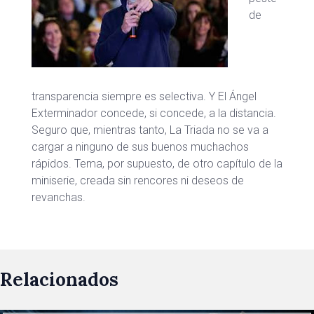
de
transparencia siempre es selectiva. Y El Ángel
Exterminador concede, si concede, a la distancia.
Seguro que, mientras tanto, La Triada no se va a
cargar a ninguno de sus buenos muchachos
rápidos. Tema, por supuesto, de otro capítulo de la
miniserie, creada sin rencores ni deseos de
revanchas.
Relacionados