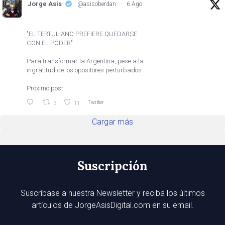
Jorge Asis
@asisoberdan
·
6 Ago
"EL TERTULIANO PREFIERE QUEDARSE
CON EL PODER"
Para transformar la Argentina, pese a la
ingratitud de los opositores perturbados
Próximo post
Twitter
3
11
Cargar más
Suscripción
Suscríbase a nuestra Newsletter y reciba los últimos
artículos de JorgeAsisDigital.com en su email.