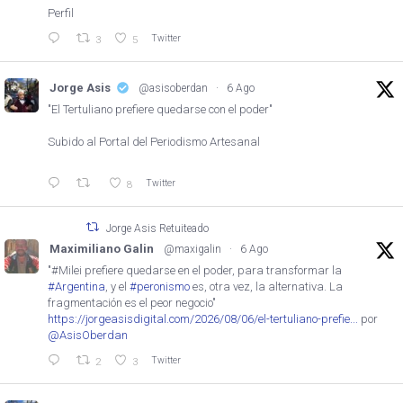
Perfil
Twitter
3
5
Jorge Asis
@asisoberdan
·
6 Ago
"El Tertuliano prefiere quedarse con el poder"
Subido al Portal del Periodismo Artesanal
Twitter
8
Jorge Asis Retuiteado
Maximiliano Galin
@maxigalin
·
6 Ago
"#Milei prefiere quedarse en el poder, para transformar la
#Argentina
, y el
#peronismo
es, otra vez, la alternativa. La
fragmentación es el peor negocio"
https://jorgeasisdigital.com/2026/08/06/el-tertuliano-prefie...
por
@AsisOberdan
Twitter
2
3