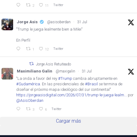
Twitter
2
11
Jorge Asis
@asisoberdan
·
31 Jul
"Trump le juega lealmente bien a Milei"
En Perfil
Twitter
1
12
Jorge Asis Retuiteado
Maximiliano Galin
@maxigalin
·
31 Jul
"La onda a favor del rey
#Trump
cambia abruptamente en
#Sudamérica
. En las presidenciales de
#Brasil
se termina de
diseñar el próximo mapa ideológico del sur continental"
https://jorgeasisdigital.com/2026/07/31/trump-le-juega-lealm...
por
@AsisOberdan
Twitter
3
6
Cargar más