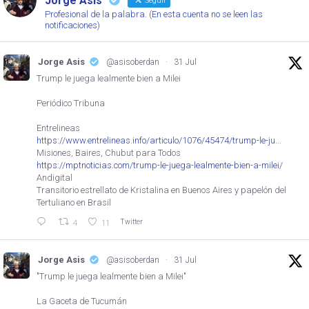
Jorge Asis
Seguir
Profesional de la palabra. (En esta cuenta no se leen las
notificaciones)
Jorge Asis
@asisoberdan
·
31 Jul
Trump le juega lealmente bien a Milei
Periódico Tribuna
Entrelineas
https://www.entrelineas.info/articulo/1076/45474/trump-le-ju...
Misiones, Baires, Chubut para Todos
https://mptnoticias.com/trump-le-juega-lealmente-bien-a-milei/
Andigital
Transitorio estrellato de Kristalina en Buenos Aires y papelón del
Tertuliano en Brasil
Twitter
4
11
Jorge Asis
@asisoberdan
·
31 Jul
"Trump le juega lealmente bien a Milei"
La Gaceta de Tucumán