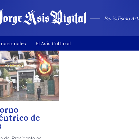
Periodismo Art
rnacionales
El Asís Cultural
torno
éntrico de
s
ca del Presidente es