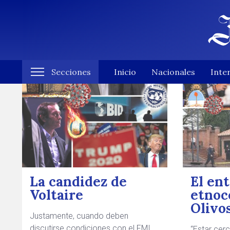
Secciones
Inicio
Nacionales
Inte
La candidez de
El en
Voltaire
etnoc
Olivo
Justamente, cuando deben
discutirse condiciones con el FMI,
“Estar cer