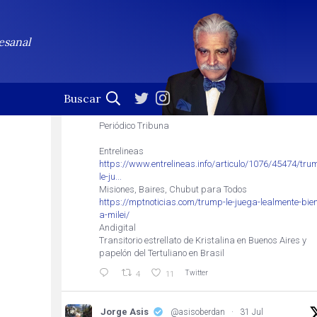
Jorge Asis
Seguir
Profesional de la palabra. (En esta cuenta no se leen
esanal
las notificaciones)
Jorge Asis
@asisoberdan
·
31 Jul
Trump le juega lealmente bien a Milei
Periódico Tribuna
Entrelineas
https://www.entrelineas.info/articulo/1076/45474/tru
le-ju...
Misiones, Baires, Chubut para Todos
https://mptnoticias.com/trump-le-juega-lealmente-bien
a-milei/
Andigital
Transitorio estrellato de Kristalina en Buenos Aires y
papelón del Tertuliano en Brasil
Twitter
4
11
Jorge Asis
@asisoberdan
·
31 Jul