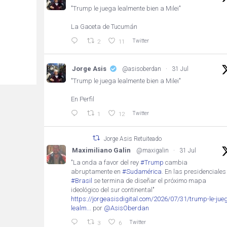
"Trump le juega lealmente bien a Milei"
La Gaceta de Tucumán
Twitter
2
11
Jorge Asis
@asisoberdan
·
31 Jul
"Trump le juega lealmente bien a Milei"
En Perfil
Twitter
1
12
Jorge Asis Retuiteado
Maximiliano Galin
@maxigalin
·
31 Jul
"La onda a favor del rey
#Trump
cambia
abruptamente en
#Sudamérica
. En las presidenciales
#Brasil
se termina de diseñar el próximo mapa
ideológico del sur continental"
https://jorgeasisdigital.com/2026/07/31/trump-le-jue
lealm...
por
@AsisOberdan
Twitter
3
6