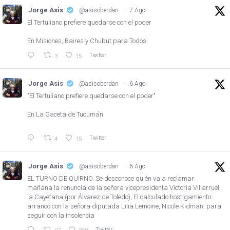
Jorge Asis
@asisoberdan
·
7 Ago
El Tertuliano prefiere quedarse con el poder
En Misiones, Baires y Chubut para Todos
Twitter
3
15
Jorge Asis
@asisoberdan
·
6 Ago
"El Tertuliano prefiere quedarse con el poder"
En La Gaceta de Tucumán
Twitter
4
15
Jorge Asis
@asisoberdan
·
6 Ago
EL TURNO DE QUIRNO. Se desconoce quién va a reclamar
mañana la renuncia de la señora vicepresidenta Victoria Villarruel,
la Cayetana (por Álvarez de Toledo), El calculado hostigamiento
arrancó con la señora diputada Lilia Lemoine, Nicole Kidman, para
seguir con la insolencia
Twitter