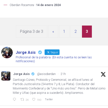
Oberdan Rocamora -
14 de enero 2024
Página 3 de 3
«
1
2
3
Jorge Asis
Seguir
Profesional de la palabra. (En esta cuenta no se leen las
notificaciones)
Jorge Asis
@asisoberdan
·
21h
Santiago Cúneo, Protocolo y Ceremonial, se afilia el lunes al
Partido Justicialista (54 entre 7 y 8, La Plata). Conductor del
Movimiento Confederal y de "Uno más uno tres". Perro de Metal como
Milei y Uñac (que aspira a sucederlo). Ampliaremos.
Twitter
24
190