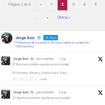
Página 2 de 6
«
1
2
3
4
5
...
»
Última »
Jorge Asis
Seguir
Profesional de la palabra. (En esta cuenta no se leen las
notificaciones)
Jorge Asis
@asisoberdan
·
7 Ago
El Tertuliano prefiere quedarse con el poder
En Misiones, Baires y Chubut para Todos
Twitter
3
8
Jorge Asis
@asisoberdan
·
6 Ago
"El Tertuliano prefiere quedarse con el poder"