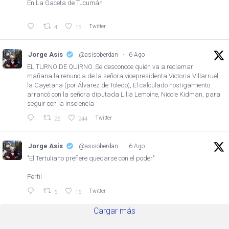
En La Gaceta de Tucumán
Twitter
4
15
Jorge Asis
@asisoberdan
·
6 Ago
EL TURNO DE QUIRNO. Se desconoce quién va a reclamar
mañana la renuncia de la señora vicepresidenta Victoria Villarruel,
la Cayetana (por Álvarez de Toledo), El calculado hostigamiento
arrancó con la señora diputada Lilia Lemoine, Nicole Kidman, para
seguir con la insolencia
Twitter
26
244
Jorge Asis
@asisoberdan
·
6 Ago
"El Tertuliano prefiere quedarse con el poder"
Perfil
Twitter
6
16
Cargar más