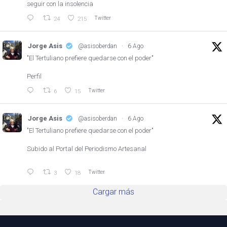
seguir con la insolencia
Twitter
24
215
Jorge Asis
@asisoberdan
·
6 Ago
"El Tertuliano prefiere quedarse con el poder"
Perfil
Twitter
6
15
Jorge Asis
@asisoberdan
·
6 Ago
"El Tertuliano prefiere quedarse con el poder"
Subido al Portal del Periodismo Artesanal
Twitter
3
18
Cargar más