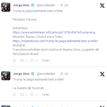
Jorge Asis
@asisoberdan
·
31 Jul
Trump le juega lealmente bien a Milei
Periódico Tribuna
Entrelineas
https://www.entrelineas.info/articulo/1076/45474/trump-le-ju...
Misiones, Baires, Chubut para Todos
https://mptnoticias.com/trump-le-juega-lealmente-bien-a-milei/
Andigital
Transitorio estrellato de Kristalina en Buenos Aires y papelón del
Tertuliano en Brasil
Twitter
4
11
Jorge Asis
@asisoberdan
·
31 Jul
"Trump le juega lealmente bien a Milei"
La Gaceta de Tucumán
Twitter
2
11