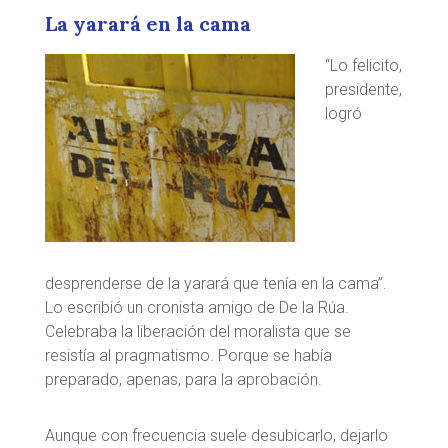
La yarará en la cama
“Lo felicito,
presidente,
logró
desprenderse de la yarará que tenía en la cama”.
Lo escribió un cronista amigo de De la Rúa.
Celebraba la liberación del moralista que se
resistía al pragmatismo. Porque se había
preparado, apenas, para la aprobación.
Aunque con frecuencia suele desubicarlo, dejarlo