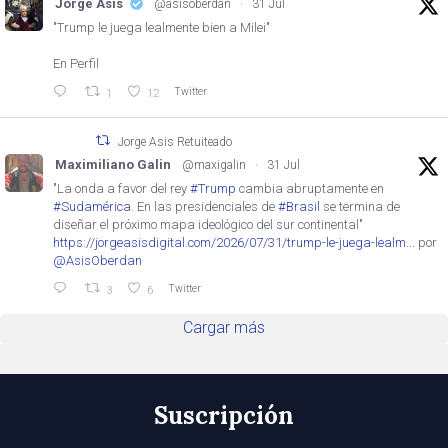
Jorge Asis
@asisoberdan
·
31 Jul
"Trump le juega lealmente bien a Milei"
En Perfil
Twitter
1
12
Jorge Asis Retuiteado
Maximiliano Galin
@maxigalin
·
31 Jul
"La onda a favor del rey
#Trump
cambia abruptamente en
#Sudamérica
. En las presidenciales de
#Brasil
se termina de
diseñar el próximo mapa ideológico del sur continental"
https://jorgeasisdigital.com/2026/07/31/trump-le-juega-lealm...
por
@AsisOberdan
Twitter
3
6
Cargar más
Suscripción