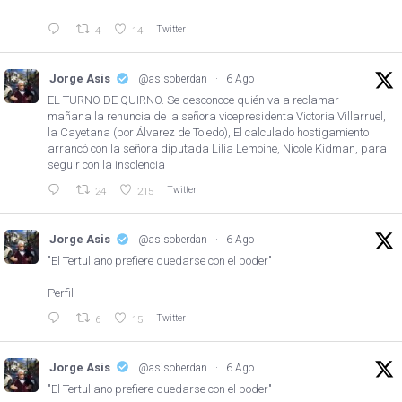
Twitter
4
14
Jorge Asis
@asisoberdan
·
6 Ago
EL TURNO DE QUIRNO. Se desconoce quién va a reclamar
mañana la renuncia de la señora vicepresidenta Victoria Villarruel,
la Cayetana (por Álvarez de Toledo), El calculado hostigamiento
arrancó con la señora diputada Lilia Lemoine, Nicole Kidman, para
seguir con la insolencia
Twitter
24
215
Jorge Asis
@asisoberdan
·
6 Ago
"El Tertuliano prefiere quedarse con el poder"
Perfil
Twitter
6
15
Jorge Asis
@asisoberdan
·
6 Ago
"El Tertuliano prefiere quedarse con el poder"