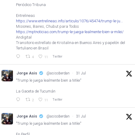
Periódico Tribuna
Entrelineas
https://www.entrelineas.info/articulo/1076/45474/trump-le-ju...
Misiones, Baires, Chubut para Todos
https://mptnoticias.com/trump-le-juega-lealmente-bien-a-milei/
Andigital
Transitorio estrellato de Kristalina en Buenos Aires y papelón del
Tertuliano en Brasil
Twitter
4
11
Jorge Asis
@asisoberdan
·
31 Jul
"Trump le juega lealmente bien a Milei"
La Gaceta de Tucumán
Twitter
2
11
Jorge Asis
@asisoberdan
·
31 Jul
"Trump le juega lealmente bien a Milei"
En Perfil