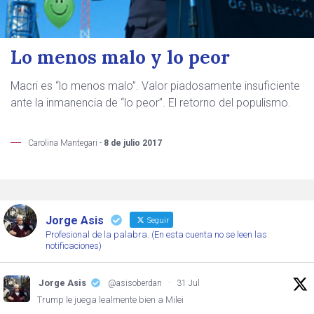
Lo menos malo y lo peor
Macri es “lo menos malo”. Valor piadosamente insuficiente
ante la inmanencia de “lo peor”. El retorno del populismo.
Carolina Mantegari -
8 de julio 2017
Jorge Asis
Seguir
Profesional de la palabra. (En esta cuenta no se leen las
notificaciones)
Jorge Asis
@asisoberdan
·
31 Jul
Trump le juega lealmente bien a Milei