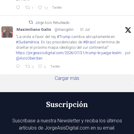
Twitter
1
12
Jorge Asis Retuiteado
Maximiliano Galin
@maxigalin
·
31 Jul
"La onda a favor del rey
#Trump
cambia abruptamente en
#Sudamérica
. En las presidenciales de
#Brasil
se termina de
diseñar el próximo mapa ideológico del sur continental"
https://jorgeasisdigital.com/2026/07/31/trump-le-juega-lealm...
por
@AsisOberdan
Twitter
3
6
Cargar más
Suscripción
Suscríbase a nuestra Newsletter y reciba los últimos
artículos de JorgeAsisDigital.com en su email.