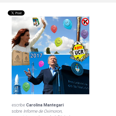
escribe
Carolina Mantegari
sobre
Informe de Oximoron
,