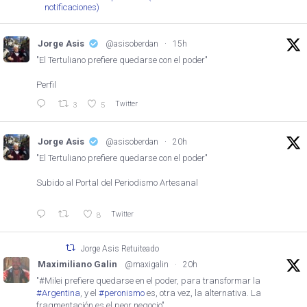
notificaciones)
Jorge Asis
@asisoberdan
·
15h
"El Tertuliano prefiere quedarse con el poder"
Perfil
Twitter
3
5
Jorge Asis
@asisoberdan
·
20h
"El Tertuliano prefiere quedarse con el poder"
Subido al Portal del Periodismo Artesanal
Twitter
8
Jorge Asis Retuiteado
Maximiliano Galin
@maxigalin
·
20h
"#Milei prefiere quedarse en el poder, para transformar la
#Argentina
, y el
#peronismo
es, otra vez, la alternativa. La
fragmentación es el peor negocio"