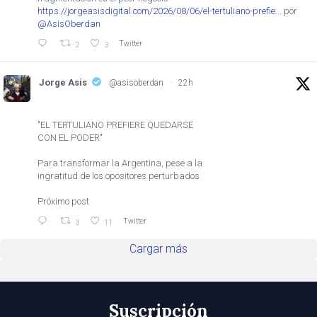
https://jorgeasisdigital.com/2026/08/06/el-tertuliano-prefie...
por
@AsisOberdan
Twitter
2
3
Jorge Asis
@asisoberdan
·
22h
"EL TERTULIANO PREFIERE QUEDARSE
CON EL PODER"
Para transformar la Argentina, pese a la
ingratitud de los opositores perturbados
Próximo post
Twitter
3
11
Cargar más
Suscripción