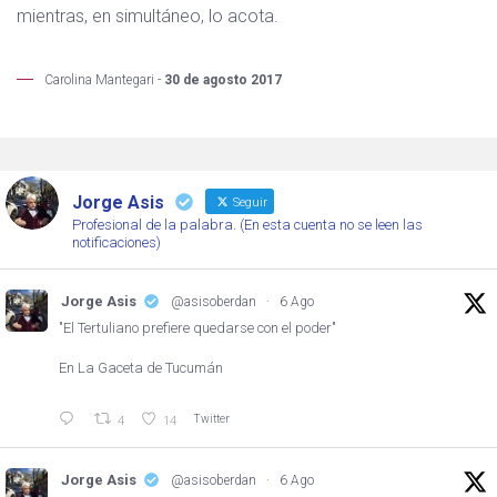
mientras, en simultáneo, lo acota.
Carolina Mantegari -
30 de agosto 2017
Jorge Asis
Seguir
Profesional de la palabra. (En esta cuenta no se leen las
notificaciones)
Jorge Asis
@asisoberdan
·
6 Ago
"El Tertuliano prefiere quedarse con el poder"
En La Gaceta de Tucumán
Twitter
4
14
Jorge Asis
@asisoberdan
·
6 Ago