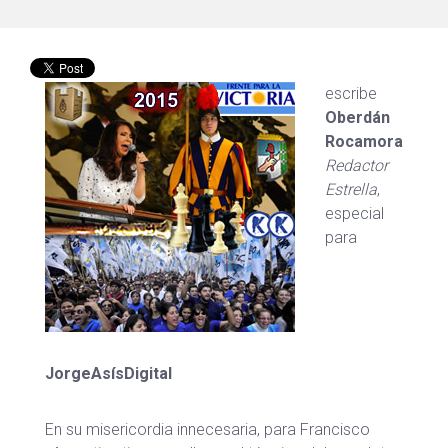
escribe
Oberdán
Rocamora
Redactor
Estrella
,
especial
para
JorgeAsísDigital
En su misericordia innecesaria, para Francisco