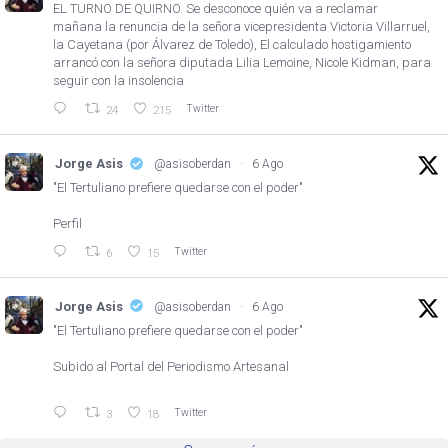
EL TURNO DE QUIRNO. Se desconoce quién va a reclamar
mañana la renuncia de la señora vicepresidenta Victoria Villarruel,
la Cayetana (por Álvarez de Toledo), El calculado hostigamiento
arrancó con la señora diputada Lilia Lemoine, Nicole Kidman, para
seguir con la insolencia
Twitter
24
215
Jorge Asis
@asisoberdan
·
6 Ago
"El Tertuliano prefiere quedarse con el poder"
Perfil
Twitter
6
15
Jorge Asis
@asisoberdan
·
6 Ago
"El Tertuliano prefiere quedarse con el poder"
Subido al Portal del Periodismo Artesanal
Twitter
3
18