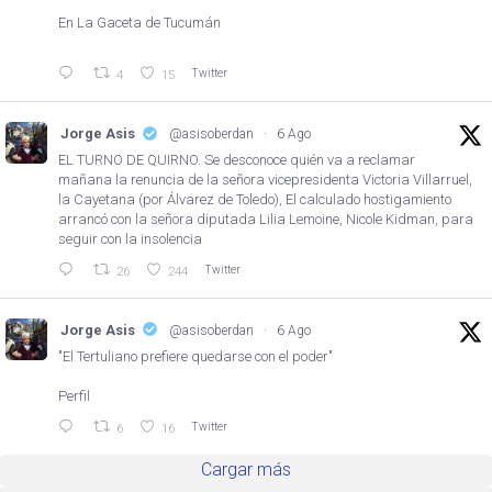
En La Gaceta de Tucumán
Twitter
4
15
Jorge Asis
@asisoberdan
·
6 Ago
EL TURNO DE QUIRNO. Se desconoce quién va a reclamar
mañana la renuncia de la señora vicepresidenta Victoria Villarruel,
la Cayetana (por Álvarez de Toledo), El calculado hostigamiento
arrancó con la señora diputada Lilia Lemoine, Nicole Kidman, para
seguir con la insolencia
Twitter
26
244
Jorge Asis
@asisoberdan
·
6 Ago
"El Tertuliano prefiere quedarse con el poder"
Perfil
Twitter
6
16
Cargar más