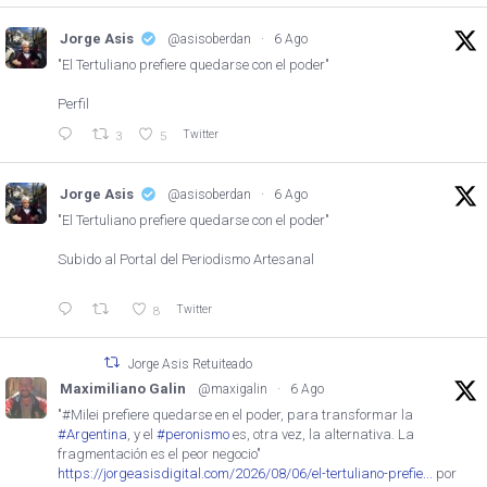
Jorge Asis
@asisoberdan
·
6 Ago
"El Tertuliano prefiere quedarse con el poder"
Perfil
Twitter
3
5
Jorge Asis
@asisoberdan
·
6 Ago
"El Tertuliano prefiere quedarse con el poder"
Subido al Portal del Periodismo Artesanal
Twitter
8
Jorge Asis Retuiteado
Maximiliano Galin
@maxigalin
·
6 Ago
"#Milei prefiere quedarse en el poder, para transformar la
#Argentina
, y el
#peronismo
es, otra vez, la alternativa. La
fragmentación es el peor negocio"
https://jorgeasisdigital.com/2026/08/06/el-tertuliano-prefie...
por