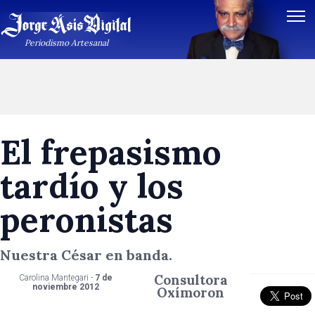
Periodismo Artesanal
El frepasismo
tardío y los
peronistas
Nuestra César en banda.
Consultora
Carolina Mantegari -
7 de
noviembre 2012
Oxímoron