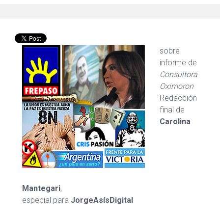
sobre
informe de
Consultora
Oximoron
Redacción
final de
Carolina
Mantegari
,
especial para
JorgeAsísDigital