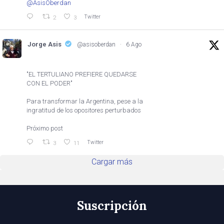
@AsisOberdan
Twitter
2
3
Jorge Asis
@asisoberdan
·
6 Ago
"EL TERTULIANO PREFIERE QUEDARSE
CON EL PODER"
Para transformar la Argentina, pese a la
ingratitud de los opositores perturbados
Próximo post
Twitter
3
11
Cargar más
Suscripción