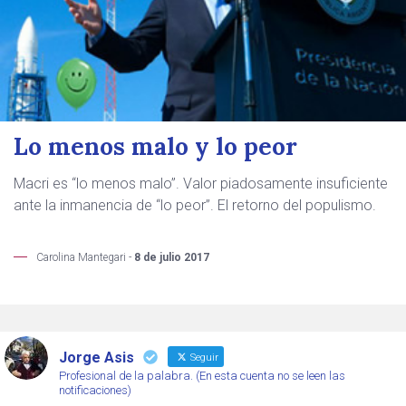
Lo menos malo y lo peor
Macri es “lo menos malo”. Valor piadosamente insuficiente
ante la inmanencia de “lo peor”. El retorno del populismo.
Carolina Mantegari -
8 de julio 2017
Jorge Asis
Seguir
Profesional de la palabra. (En esta cuenta no se leen las
notificaciones)