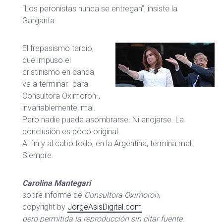
“Los peronistas nunca se entregan”, insiste la
Garganta.
El frepasismo tardío,
que impuso el
cristinismo en banda,
va a terminar -para
Consultora Oximoron-,
invariablemente, mal.
Pero nadie puede asombrarse. Ni enojarse. La
conclusión es poco original.
Al fin y al cabo todo, en la Argentina, termina mal.
Siempre.
Carolina Mantegari
sobre informe de
Consultora Oximoron
,
copyright by
JorgeAsisDigital.com
pero permitida la reproducción sin citar fuente.