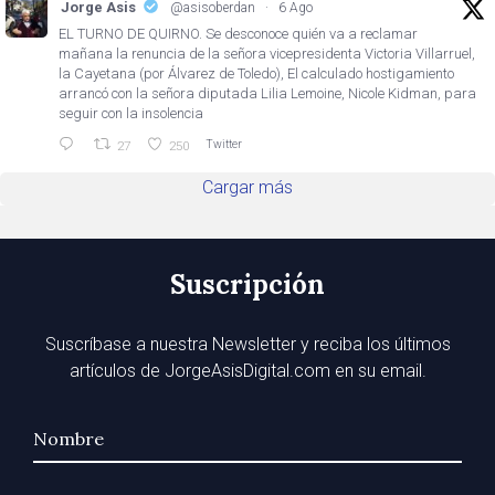
Jorge Asis
@asisoberdan
·
6 Ago
EL TURNO DE QUIRNO. Se desconoce quién va a reclamar
mañana la renuncia de la señora vicepresidenta Victoria Villarruel,
la Cayetana (por Álvarez de Toledo), El calculado hostigamiento
arrancó con la señora diputada Lilia Lemoine, Nicole Kidman, para
seguir con la insolencia
Twitter
27
250
Cargar más
Suscripción
Suscríbase a nuestra Newsletter y reciba los últimos
artículos de JorgeAsisDigital.com en su email.