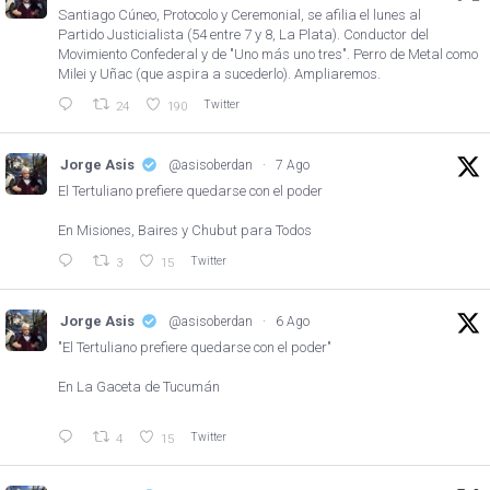
Santiago Cúneo, Protocolo y Ceremonial, se afilia el lunes al
Partido Justicialista (54 entre 7 y 8, La Plata). Conductor del
Movimiento Confederal y de "Uno más uno tres". Perro de Metal como
Milei y Uñac (que aspira a sucederlo). Ampliaremos.
Twitter
24
190
Jorge Asis
@asisoberdan
·
7 Ago
El Tertuliano prefiere quedarse con el poder
En Misiones, Baires y Chubut para Todos
Twitter
3
15
Jorge Asis
@asisoberdan
·
6 Ago
"El Tertuliano prefiere quedarse con el poder"
En La Gaceta de Tucumán
Twitter
4
15