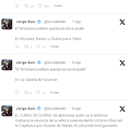
Twitter
24
190
Jorge Asis
@asisoberdan
·
7 Ago
El Tertuliano prefiere quedarse con el poder
En Misiones, Baires y Chubut para Todos
Twitter
3
15
Jorge Asis
@asisoberdan
·
6 Ago
"El Tertuliano prefiere quedarse con el poder"
En La Gaceta de Tucumán
Twitter
4
15
Jorge Asis
@asisoberdan
·
6 Ago
EL TURNO DE QUIRNO. Se desconoce quién va a reclamar
mañana la renuncia de la señora vicepresidenta Victoria Villarruel,
la Cayetana (por Álvarez de Toledo), El calculado hostigamiento