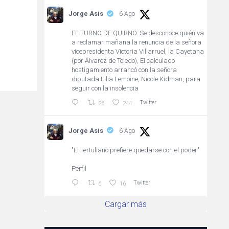
Jorge Asis
6 Ago
EL TURNO DE QUIRNO. Se desconoce quién va
a reclamar mañana la renuncia de la señora
vicepresidenta Victoria Villarruel, la Cayetana
(por Álvarez de Toledo), El calculado
hostigamiento arrancó con la señora
diputada Lilia Lemoine, Nicole Kidman, para
seguir con la insolencia
Twitter
26
244
Jorge Asis
6 Ago
"El Tertuliano prefiere quedarse con el poder"
Perfil
Twitter
6
16
Cargar más