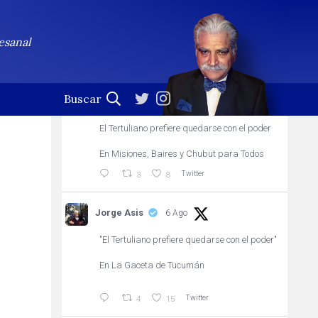
Jorge Asis
Seguir
esanal
Profesional de la palabra. (En esta cuenta no se leen
las notificaciones)
Jorge Asis
21h
El Tertuliano prefiere quedarse con el poder
En Misiones, Baires y Chubut para Todos
Twitter
3
8
Jorge Asis
6 Ago
"El Tertuliano prefiere quedarse con el poder"
En La Gaceta de Tucumán
Twitter
4
15