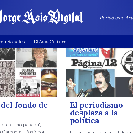
Periodismo Art
rnacionales
El Asís Cultural
 del fondo de
El periodismo
a
desplaza a la
política
so esto no pasaba",
a Garganta. "Pasó con
El periodismo genera el deba