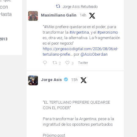
 con
Jorge Asis Retuiteado
 Hasta
Maximiliano Galin
14h
"#Milei prefiere quedarse en el poder, para
transformar la
#Argentina
, y el
#peronismo
es, otra vez, la alternativa. La fragmentación
2013
es el peor negocio"
https://jorgeasisdigital.com/2026/08/06/el-
tertuliano-prefie...
por
@AsisOberdan
Twitter
2
3
Jorge Asis
15h
"EL TERTULIANO PREFIERE QUEDARSE
CON EL PODER"
Para transformar la Argentina, pese a la
ingratitud de los opositores perturbados
Próximo post