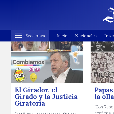
Secciones
Inicio
Nacionales
Inte
El Girador, el
Papas
Girado y la Justicia
la oll
Giratoria
"Con Repo
confirma l
Con Bonadío como compañero de