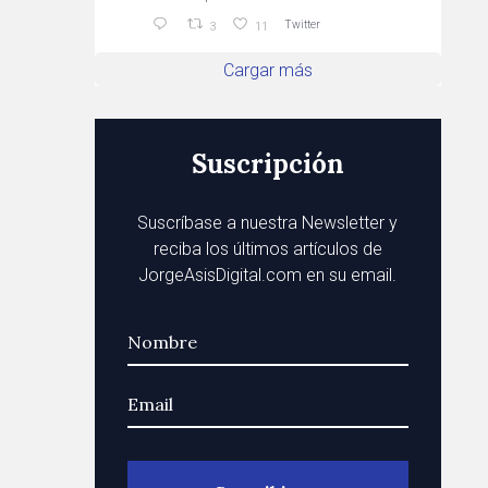
Twitter
3
11
Cargar más
Suscripción
Suscríbase a nuestra Newsletter y
reciba los últimos artículos de
JorgeAsisDigital.com en su email.