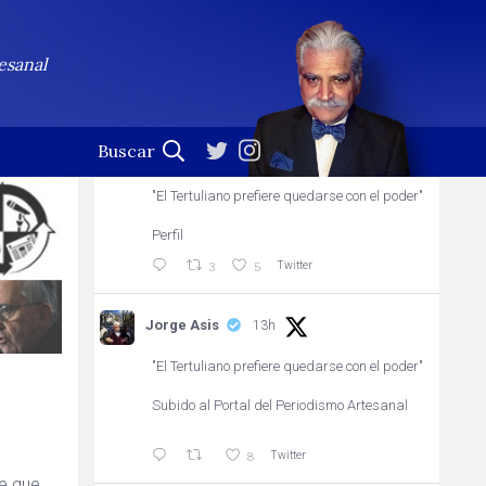
Jorge Asis
Seguir
esanal
Profesional de la palabra. (En esta cuenta no se leen
las notificaciones)
Jorge Asis
8h
"El Tertuliano prefiere quedarse con el poder"
Perfil
Twitter
3
5
Jorge Asis
13h
"El Tertuliano prefiere quedarse con el poder"
Subido al Portal del Periodismo Artesanal
Twitter
8
te que