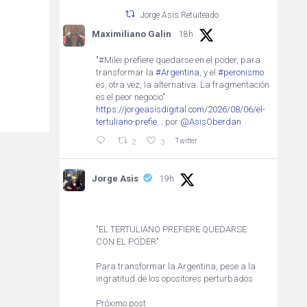
Jorge Asis Retuiteado
Maximiliano Galin
18h
"#Milei prefiere quedarse en el poder, para
transformar la
#Argentina
, y el
#peronismo
es, otra vez, la alternativa. La fragmentación
es el peor negocio"
https://jorgeasisdigital.com/2026/08/06/el-
tertuliano-prefie...
por
@AsisOberdan
Twitter
2
3
Jorge Asis
19h
"EL TERTULIANO PREFIERE QUEDARSE
CON EL PODER"
Para transformar la Argentina, pese a la
ingratitud de los opositores perturbados
Próximo post