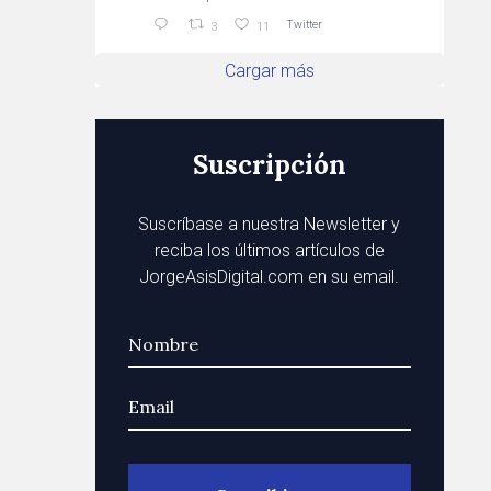
Twitter
3
11
Cargar más
Suscripción
Suscríbase a nuestra Newsletter y
reciba los últimos artículos de
JorgeAsisDigital.com en su email.