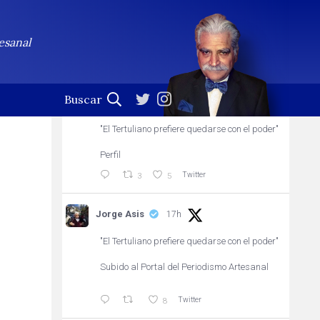
Jorge Asis
Seguir
esanal
Profesional de la palabra. (En esta cuenta no se leen
las notificaciones)
Jorge Asis
12h
"El Tertuliano prefiere quedarse con el poder"
Perfil
Twitter
3
5
Jorge Asis
17h
"El Tertuliano prefiere quedarse con el poder"
Subido al Portal del Periodismo Artesanal
Twitter
8