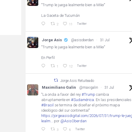
"Trump le juega lealmente bien a Milei"
La Gaceta de Tucumán
Twitter
2
11
Jorge Asis
@asisoberdan
·
31 Jul
"Trump le juega lealmente bien a Milei"
En Perfil
Twitter
1
12
Jorge Asis Retuiteado
Maximiliano Galin
@maxigalin
·
31 Jul
"La onda a favor del rey
#Trump
cambia
abruptamente en
#Sudamérica
. En las presidenciales
#Brasil
se termina de diseñar el próximo mapa
ideológico del sur continental"
https://jorgeasisdigital.com/2026/07/31/trump-le-jue
lealm...
por
@AsisOberdan
Twitter
3
6