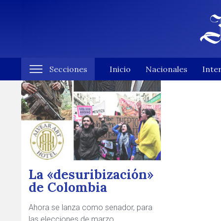
Secciones
Inicio
Nacionales
Inte
La «desuribización»
de Colombia
Ahora se lanza como senador, para
las elecciones de marzo.