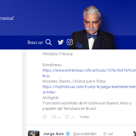
Jorge Asis
Seguir
Profesional de la palabra. (En esta cuenta no se leen
esanal
las notificaciones)
Jorge Asis
@asisoberdan
·
31 Jul
Trump le juega lealmente bien a Milei
Periódico Tribuna
Entrelineas
https://www.entrelineas.info/articulo/1076/45474/tru
le-ju...
Misiones, Baires, Chubut para Todos
https://mptnoticias.com/trump-le-juega-lealmente-bien
a-milei/
Andigital
Transitorio estrellato de Kristalina en Buenos Aires y
papelón del Tertuliano en Brasil
Twitter
4
11
Jorge Asis
@asisoberdan
·
31 Jul