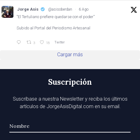
Jorge Asis
@asisoberdan
·
6 Ago
"El Tertuliano prefiere quedarse con el poder"
Subido al Portal del Periodismo Artesanal
Twitter
3
18
Cargar más
Suscripción
Suscríbase a nuestra Newsletter y reciba los últimos
artículos de JorgeAsisDigital.com en su email.