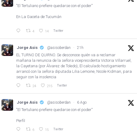
"El Tertuliano prefiere quedarse con el poder"
En La Gaceta de Tucumán
Twitter
4
14
Jorge Asis
@asisoberdan
·
21h
EL TURNO DE QUIRNO. Se desconoce quién va a reclamar
mañana la renuncia de la señora vicepresidenta Victoria Villarruel,
la Cayetana (por Álvarez de Toledo), El calculado hostigamiento
arrancó con la señora diputada Lilia Lemoine, Nicole Kidman, para
seguir con la insolencia
Twitter
24
215
Jorge Asis
@asisoberdan
·
6 Ago
"El Tertuliano prefiere quedarse con el poder"
Perfil
Twitter
6
15