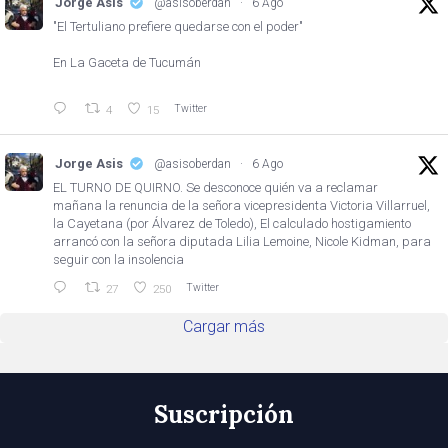
Jorge Asis
@asisoberdan
·
6 Ago
"El Tertuliano prefiere quedarse con el poder"
En La Gaceta de Tucumán
Twitter
4
15
Jorge Asis
@asisoberdan
·
6 Ago
EL TURNO DE QUIRNO. Se desconoce quién va a reclamar
mañana la renuncia de la señora vicepresidenta Victoria Villarruel,
la Cayetana (por Álvarez de Toledo), El calculado hostigamiento
arrancó con la señora diputada Lilia Lemoine, Nicole Kidman, para
seguir con la insolencia
Twitter
27
250
Cargar más
Suscripción