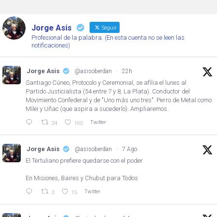
Jorge Asis
Seguir
Profesional de la palabra. (En esta cuenta no se leen las
notificaciones)
Jorge Asis
@asisoberdan
·
22h
Santiago Cúneo, Protocolo y Ceremonial, se afilia el lunes al
Partido Justicialista (54 entre 7 y 8, La Plata). Conductor del
Movimiento Confederal y de "Uno más uno tres". Perro de Metal como
Milei y Uñac (que aspira a sucederlo). Ampliaremos.
Twitter
24
190
Jorge Asis
@asisoberdan
·
7 Ago
El Tertuliano prefiere quedarse con el poder
En Misiones, Baires y Chubut para Todos
Twitter
3
15