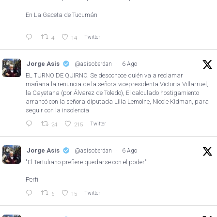
En La Gaceta de Tucumán
Twitter
4
14
Jorge Asis
@asisoberdan
·
6 Ago
EL TURNO DE QUIRNO. Se desconoce quién va a reclamar
mañana la renuncia de la señora vicepresidenta Victoria Villarruel,
la Cayetana (por Álvarez de Toledo), El calculado hostigamiento
arrancó con la señora diputada Lilia Lemoine, Nicole Kidman, para
seguir con la insolencia
Twitter
24
215
Jorge Asis
@asisoberdan
·
6 Ago
"El Tertuliano prefiere quedarse con el poder"
Perfil
Twitter
6
15