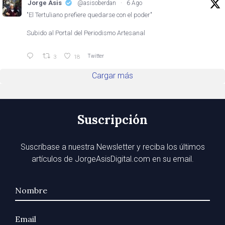
Jorge Asis
@asisoberdan
·
6 Ago
"El Tertuliano prefiere quedarse con el poder"
Subido al Portal del Periodismo Artesanal
Twitter
3
18
Cargar más
Suscripción
Suscríbase a nuestra Newsletter y reciba los últimos
artículos de JorgeAsisDigital.com en su email.