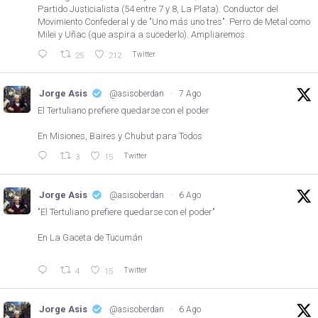
Partido Justicialista (54 entre 7 y 8, La Plata). Conductor del
Movimiento Confederal y de "Uno más uno tres". Perro de Metal como
Milei y Uñac (que aspira a sucederlo). Ampliaremos.
Twitter
25
212
Jorge Asis
@asisoberdan
·
7 Ago
El Tertuliano prefiere quedarse con el poder
En Misiones, Baires y Chubut para Todos
Twitter
3
15
Jorge Asis
@asisoberdan
·
6 Ago
"El Tertuliano prefiere quedarse con el poder"
En La Gaceta de Tucumán
Twitter
4
15
Jorge Asis
@asisoberdan
·
6 Ago