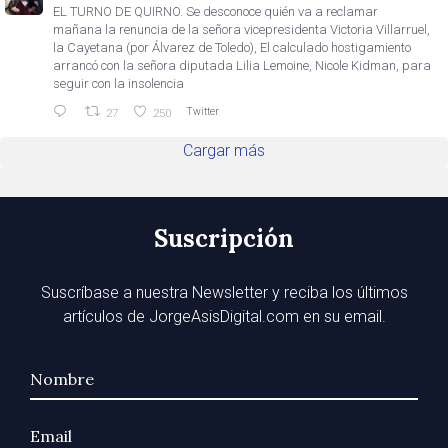
EL TURNO DE QUIRNO. Se desconoce quién va a reclamar
mañana la renuncia de la señora vicepresidenta Victoria Villarruel,
la Cayetana (por Álvarez de Toledo), El calculado hostigamiento
arrancó con la señora diputada Lilia Lemoine, Nicole Kidman, para
seguir con la insolencia
Twitter
27
250
Cargar más
Suscripción
Suscríbase a nuestra Newsletter y reciba los últimos
artículos de JorgeAsisDigital.com en su email.