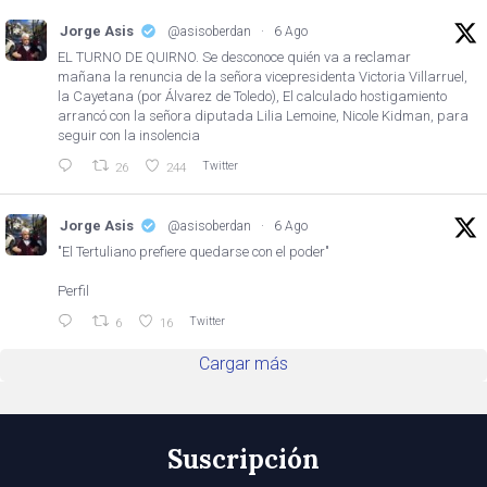
Jorge Asis
@asisoberdan
·
6 Ago
EL TURNO DE QUIRNO. Se desconoce quién va a reclamar
mañana la renuncia de la señora vicepresidenta Victoria Villarruel,
la Cayetana (por Álvarez de Toledo), El calculado hostigamiento
arrancó con la señora diputada Lilia Lemoine, Nicole Kidman, para
seguir con la insolencia
Twitter
26
244
Jorge Asis
@asisoberdan
·
6 Ago
"El Tertuliano prefiere quedarse con el poder"
Perfil
Twitter
6
16
Cargar más
Suscripción