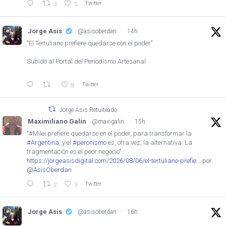
Twitter
3
5
Jorge Asis
@asisoberdan
·
14h
"El Tertuliano prefiere quedarse con el poder"
Subido al Portal del Periodismo Artesanal
Twitter
8
Jorge Asis Retuiteado
Maximiliano Galin
@maxigalin
·
15h
"#Milei prefiere quedarse en el poder, para transformar la
#Argentina
, y el
#peronismo
es, otra vez, la alternativa. La
fragmentación es el peor negocio"
https://jorgeasisdigital.com/2026/08/06/el-tertuliano-prefie...
por
@AsisOberdan
Twitter
2
3
Jorge Asis
@asisoberdan
·
16h