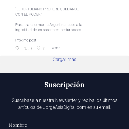
"EL TERTULIANO PREFIERE QUEDARSE
CON EL PODER"
Para transformar la Argentina, pese a la
ingratitud de los opositores perturbados
Próximo post
Twitter
3
11
Cargar más
Suscripción
Suscríbase a nuestra Newsletter y reciba los últimos
artículos de JorgeAsisDigital.com en su email.