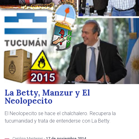
La Betty, Manzur y El
Neolopecito
El Neolopecito se hace el chalchalero. Recupera la
tucumanidad y trata de entenderse con La Betty.
Carolina Mantegari -
17 de noviembre 2014