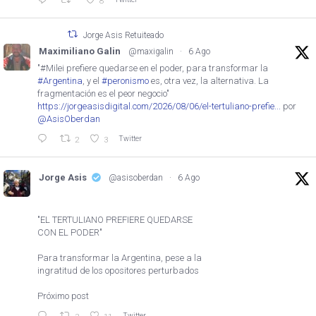
8
Jorge Asis Retuiteado
Maximiliano Galin
@maxigalin
·
6 Ago
"#Milei prefiere quedarse en el poder, para transformar la
#Argentina
, y el
#peronismo
es, otra vez, la alternativa. La
fragmentación es el peor negocio"
https://jorgeasisdigital.com/2026/08/06/el-tertuliano-prefie...
por
@AsisOberdan
Twitter
2
3
Jorge Asis
@asisoberdan
·
6 Ago
"EL TERTULIANO PREFIERE QUEDARSE
CON EL PODER"
Para transformar la Argentina, pese a la
ingratitud de los opositores perturbados
Próximo post
Twitter