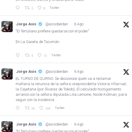
Twitter
3
8
Jorge Asis
@asisoberdan
·
6 Ago
"El Tertuliano prefiere quedarse con el poder"
En La Gaceta de Tucumán
Twitter
4
15
Jorge Asis
@asisoberdan
·
6 Ago
EL TURNO DE QUIRNO. Se desconoce quién va a reclamar
mañana la renuncia de la señora vicepresidenta Victoria Villarruel,
la Cayetana (por Álvarez de Toledo), El calculado hostigamiento
arrancó con la señora diputada Lilia Lemoine, Nicole Kidman, para
seguir con la insolencia
Twitter
26
244
Jorge Asis
@asisoberdan
·
6 Ago
"El Tertuliano prefiere quedarse con el poder"