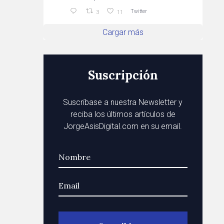
Twitter
3
11
Cargar más
Suscripción
Suscríbase a nuestra Newsletter y
reciba los últimos artículos de
JorgeAsisDigital.com en su email.