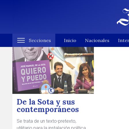
Secciones
Inicio
Nacionales
Inte
De la Sota y sus
contemporáneos
Se trata de un texto-pretexto,
utilitario para la instalación política.