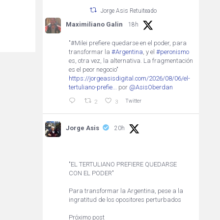
Jorge Asis Retuiteado
Maximiliano Galin
18h
"#Milei prefiere quedarse en el poder, para
transformar la
#Argentina
, y el
#peronismo
es, otra vez, la alternativa. La fragmentación
es el peor negocio"
https://jorgeasisdigital.com/2026/08/06/el-
tertuliano-prefie...
por
@AsisOberdan
Twitter
2
3
Jorge Asis
20h
"EL TERTULIANO PREFIERE QUEDARSE
CON EL PODER"
Para transformar la Argentina, pese a la
ingratitud de los opositores perturbados
Próximo post