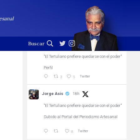
Jorge Asis
Seguir
esanal
Profesional de la palabra. (En esta cuenta no se leen
las notificaciones)
Jorge Asis
12h
"El Tertuliano prefiere quedarse con el poder"
Perfil
Twitter
3
5
Jorge Asis
18h
"El Tertuliano prefiere quedarse con el poder"
Subido al Portal del Periodismo Artesanal
Twitter
8