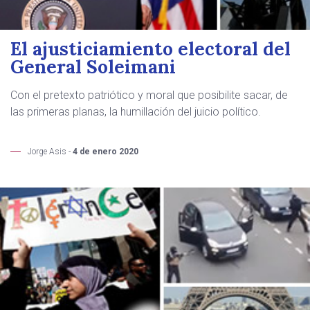
El ajusticiamiento electoral del
General Soleimani
Con el pretexto patriótico y moral que posibilite sacar, de
las primeras planas, la humillación del juicio político.
Jorge Asis -
4 de enero 2020