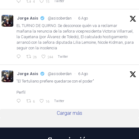
Twitter
4
15
Jorge Asis
@asisoberdan
·
6 Ago
EL TURNO DE QUIRNO. Se desconoce quién va a reclamar
mañana la renuncia de la señora vicepresidenta Victoria Villarruel,
la Cayetana (por Álvarez de Toledo), El calculado hostigamiento
arrancó con la señora diputada Lilia Lemoine, Nicole Kidman, para
seguir con la insolencia
Twitter
26
244
Jorge Asis
@asisoberdan
·
6 Ago
"El Tertuliano prefiere quedarse con el poder"
Perfil
Twitter
6
16
Cargar más