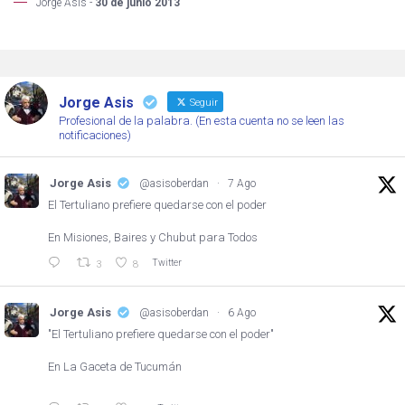
Jorge Asis -
30 de junio 2013
Jorge Asis
Seguir
Profesional de la palabra. (En esta cuenta no se leen las
notificaciones)
Jorge Asis
@asisoberdan
·
7 Ago
El Tertuliano prefiere quedarse con el poder
En Misiones, Baires y Chubut para Todos
Twitter
3
8
Jorge Asis
@asisoberdan
·
6 Ago
"El Tertuliano prefiere quedarse con el poder"
En La Gaceta de Tucumán