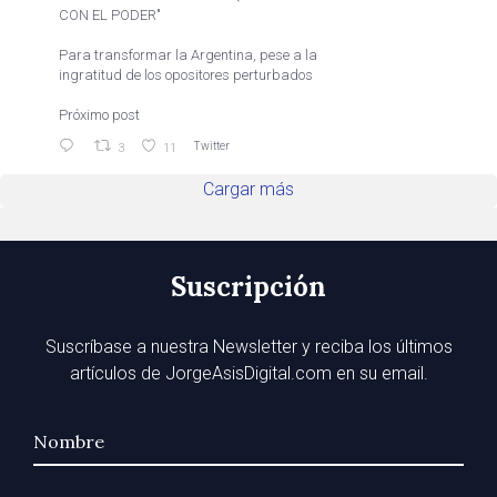
CON EL PODER"
Para transformar la Argentina, pese a la
ingratitud de los opositores perturbados
Próximo post
Twitter
3
11
Cargar más
Suscripción
Suscríbase a nuestra Newsletter y reciba los últimos
artículos de JorgeAsisDigital.com en su email.