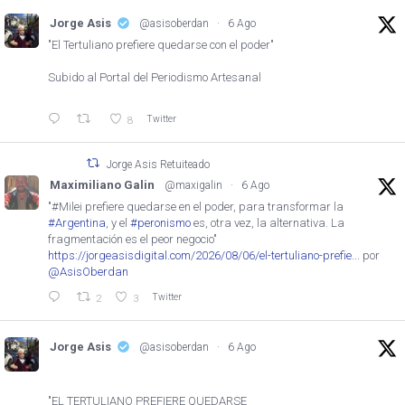
Jorge Asis
@asisoberdan
·
6 Ago
"El Tertuliano prefiere quedarse con el poder"
Subido al Portal del Periodismo Artesanal
Twitter
8
Jorge Asis Retuiteado
Maximiliano Galin
@maxigalin
·
6 Ago
"#Milei prefiere quedarse en el poder, para transformar la
#Argentina
, y el
#peronismo
es, otra vez, la alternativa. La
fragmentación es el peor negocio"
https://jorgeasisdigital.com/2026/08/06/el-tertuliano-prefie...
por
@AsisOberdan
Twitter
2
3
Jorge Asis
@asisoberdan
·
6 Ago
"EL TERTULIANO PREFIERE QUEDARSE