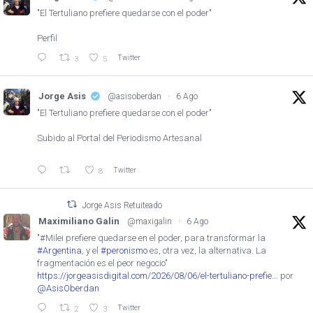
"El Tertuliano prefiere quedarse con el poder"
Perfil
Twitter
3
5
Jorge Asis
@asisoberdan
·
6 Ago
"El Tertuliano prefiere quedarse con el poder"
Subido al Portal del Periodismo Artesanal
Twitter
8
Jorge Asis Retuiteado
Maximiliano Galin
@maxigalin
·
6 Ago
"#Milei prefiere quedarse en el poder, para transformar la
#Argentina
, y el
#peronismo
es, otra vez, la alternativa. La
fragmentación es el peor negocio"
https://jorgeasisdigital.com/2026/08/06/el-tertuliano-prefie...
por
@AsisOberdan
Twitter
2
3