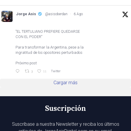
Jorge Asis
@asisoberdan
·
6 Ago
"EL TERTULIANO PREFIERE QUEDARSE
CON EL PODER"
Para transformar la Argentina, pese a la
ingratitud de los opositores perturbados
Próximo post
Twitter
3
11
Cargar más
Suscripción
Suscríbase a nuestra Newsletter y reciba los últimos